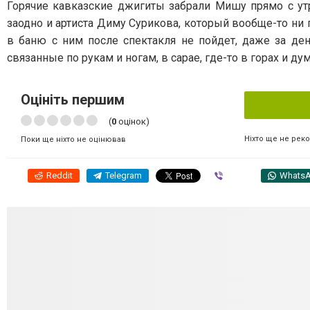
Горячие кавказские джигиты забрали Мишу прямо с ут
заодно и артиста Диму Сурикова, который вообще-то ни п
в баню с ним после спектакля не пойдет, даже за ден
связанные по рукам и ногам, в сарае, где-то в горах и д
Оцініть першим
(
0
оцінок)
Ніхто ще не рек
Поки ще ніхто не оцінював
Reddit
Telegram
Viber
Whats