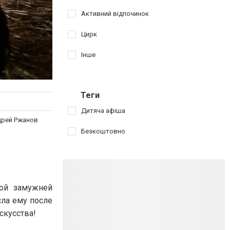
Активний відпочинок
Цирк
Інше
Теги
Дитяча афіша
дрей Ржанов
Безкоштовно
ной замужней
сла ему после
скусства!