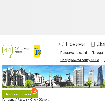
Новини
До
Реклама на сайті
Погода
Спецпроєкти сайту 44.ua
23
Наші спецпроєкти
Головна
Афіша
Кіно
Жучок