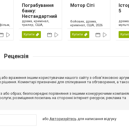
Пограбування
Мотор Сіті
Істо
банку:
5
Нестандартний
метод
драма, кримінал,
драма,
бойовик, драма,
фільм,
трилер, США,
мульт
кримінал, США, 2026
ика,
Великобританія,
сімейн
Ірландія, 2026
США, 
Купити
Купити
Купи
Рецензія
від або враження іншим користувачам нашого сайту з обов'язковою аргу
рішення. Коментарі призначені для спілкування та обговорення, а тако
з або образ; безпосереднє порівняння з іншими конкуруючими компанія
 послуги; розміщення посилань на сторонні інтернет-ресурси; реклама та
або
Авторизуйтесь
для написання відгуку