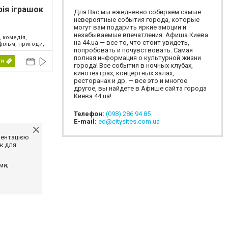
рія іграшок
Для Вас мы ежедневно собираем самые
невероятные события города, которые
могут вам подарить яркие эмоции и
незабываемые впечатления. Афиша Киева
 комедія,
на 44.ua — все то, что стоит увидеть,
фільм, пригоди,
попробовать и почувствовать. Самая
ий, фентезі,
полная информация о культурной жизни
2026
ти
города! Все события в ночных клубах,
кинотеатрах, концертных залах,
ресторанах и др. — все это и многое
другое, вы найдете в Афише сайта города
Киева 44.ua!
Телефон:
(098) 286 94 85
E-mail:
ed@citysites.com.ua
ментацією
ж для
ми;