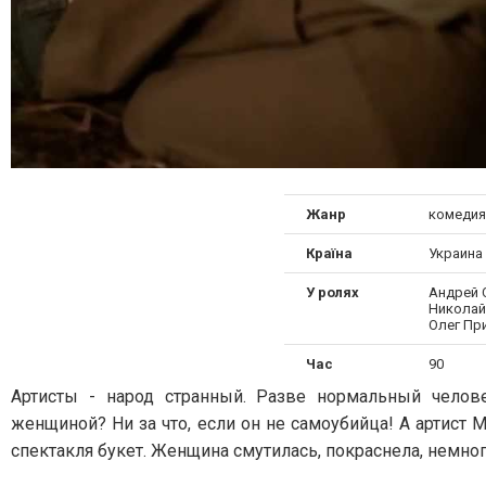
Жанр
комедия
Країна
Украина
У ролях
Андрей 
Николай
Олег Пр
Час
90
Артисты - народ странный. Разве нормальный челов
женщиной? Ни за что, если он не самоубийца! А артист 
спектакля букет. Женщина смутилась, покраснела, немног