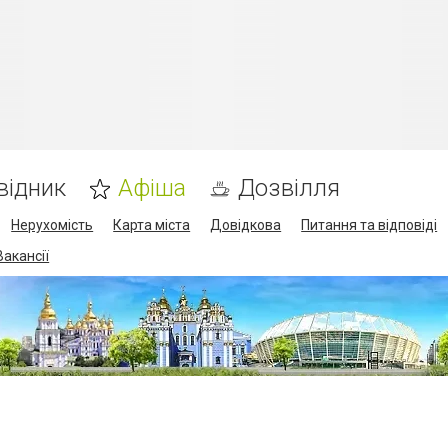
відник
Афіша
Дозвілля
Нерухомість
Карта міста
Довідкова
Питання та відповіді
Вакансії