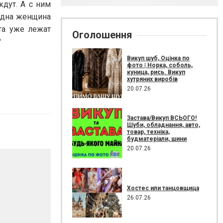
дут. А с ним
 одна женщина
ста уже лежат
Оголошення
?
Викуп шуб, Оцінка по
фото | Норка, соболь,
куница, рись. Викуп
хутряних виробів
20.07.26
Застава/Викуп ВСЬОГО!
Шуби, обладнання, авто,
товар, техніка,
будматеріали, шини
20.07.26
Хостес или танцовщица
26.07.26