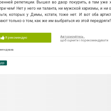
ренней репетиции. Вышел во двор покурить, а там уже ж
ри чем! Нет у него ни таланта, ни мужской харизмы, и ни
ьги, которых у Димы, кстати, тоже нет. И вот оба арти
умают только о том, как же им выбраться из этой передряги
Авторизуйтесь
,
Я рекомендую
щоб оцінити і порекомендувати
омендував
App