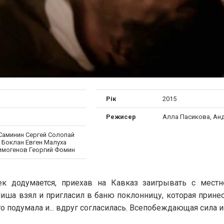
Рік
2015
Режисер
Алла Пасикова, Ан
Саминин Сергей Солопай
 Боклан Евген Малуха
имогенов Георгий Фомин
ек додумается, приехав на Кавказ заигрывать с мест
Миша взял и пригласил в баню поклонницу, которая прине
о подумала и... вдруг согласилась. Всепобеждающая сила и