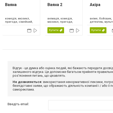
Ваяна
Ваяна 2
Акіра
комедія, мюзикл,
анімація, комедія,
аніме, бойовик,
пригоди, сімейний,
мюзикл, пригоди,
детектив, мульт
США, Нова Зеландія,
сімейний, США,
трилер, фантаст
2026
Канада, 2024
Японія, 2026
Купити
Купити
Відгук - це думка або оцінка людей, які бажають передати дос
залишеного відгука. Це допоможе багатьом прийняти правильне 
роз'яснення питань, що цікавлять.
Не дозволяється:
використання ненормативної лексики, погро
безпідставні заяви, що ображають діяльність компанії і / або її
самореклама.
Введіть email: