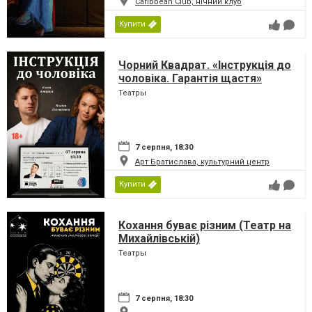
Caribbean Club, нічний клуб
Купити
Чорний Квадрат. «Інструкція до
чоловіка. Гарантія щастя»
Театры
7 серпня, 18:30
Арт Братислава, культурний центр
Купити
Кохання буває різним (Театр на
Михайлівській)
Театры
7 серпня, 18:30