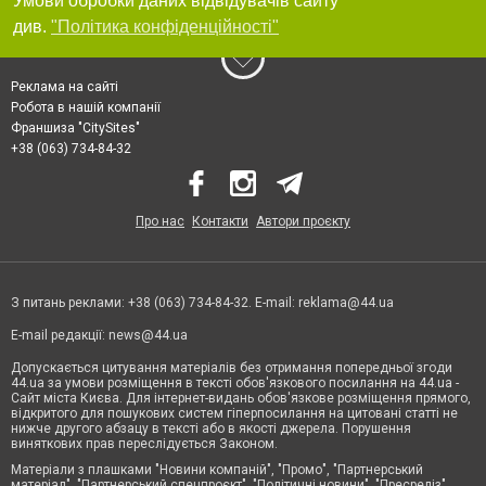
Умови обробки даних відвідувачів сайту
див.
"Політика конфіденційності"
Реклама на сайті
Робота в нашій компанії
Франшиза "CitySites"
+38 (063) 734-84-32
Про нас
Контакти
Автори проєкту
З питань реклами: +38 (063) 734-84-32. E-mail:
reklama@44.ua
E-mail редакції:
news@44.ua
Допускається цитування матеріалів без отримання попередньої згоди
44.ua за умови розміщення в тексті обов'язкового посилання на 44.ua -
Сайт міста Києва. Для інтернет-видань обов'язкове розміщення прямого,
відкритого для пошукових систем гіперпосилання на цитовані статті не
нижче другого абзацу в тексті або в якості джерела. Порушення
виняткових прав переслідується Законом.
Матеріали з плашками "Новини компаній", "Промо", "Партнерський
матеріал", "Партнерський спецпроєкт", "Політичні новини", "Пресреліз",