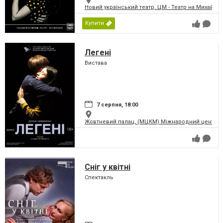
Новий український театр, ЦМ - Театр на Михайлів
Купити
Легені
Вистава
7 серпня, 18:00
Жовтневий палац, (МЦКМ) Міжнародний центр кул
Сніг у квітні
Спектакль