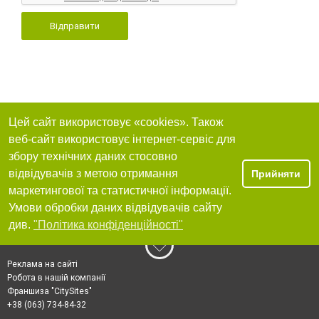
Відправити
Цей сайт використовує «cookies». Також
веб-сайт використовує інтернет-сервіс для
збору технічних даних стосовно
відвідувачів з метою отримання
Прийняти
маркетингової та статистичної інформації.
Умови обробки даних відвідувачів сайту
див.
"Політика конфіденційності"
Реклама на сайті
Робота в нашій компанії
Франшиза "CitySites"
+38 (063) 734-84-32