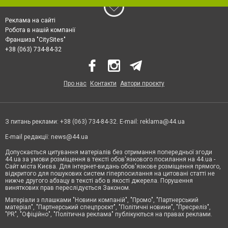
Реклама на сайті
Робота в нашій компанії
Франшиза "CitySites"
+38 (063) 734-84-32
Про нас
Контакти
Автори проєкту
З питань реклами: +38 (063) 734-84-32. E-mail:
reklama@44.ua
E-mail редакції:
news@44.ua
Допускається цитування матеріалів без отримання попередньої згоди
44.ua за умови розміщення в тексті обов'язкового посилання на 44.ua -
Сайт міста Києва. Для інтернет-видань обов'язкове розміщення прямого,
відкритого для пошукових систем гіперпосилання на цитовані статті не
нижче другого абзацу в тексті або в якості джерела. Порушення
виняткових прав переслідується Законом.
Матеріали з плашками "Новини компаній", "Промо", "Партнерський
матеріал", "Партнерський спецпроєкт", "Політичні новини", "Пресреліз",
"PR", "Офіційно", "Політична реклама" публікуються на правах реклами.