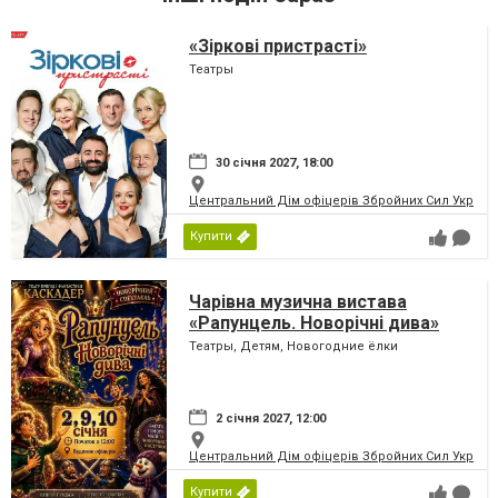
«Зіркові пристрасті»
Театры
30 січня 2027, 18:00
Центральний Дім офіцерів Збройних Сил України
Купити
Чарівна музична вистава
«Рапунцель. Новорічні дива»
Театры, Детям, Новогодние ёлки
2 січня 2027, 12:00
Центральний Дім офіцерів Збройних Сил України
Купити