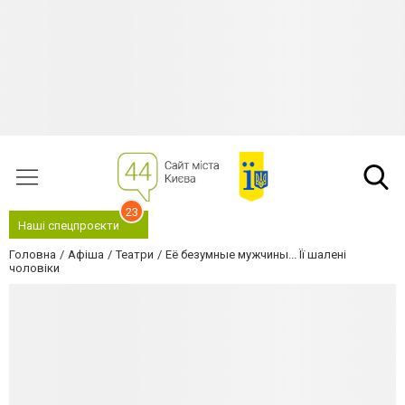
23
Наші спецпроєкти
Головна
Афіша
Театри
Её безумные мужчины... Її шалені
чоловіки