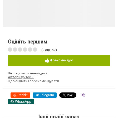
Оцініть першим
(
0
оцінок)
Я рекомендую
Ніхто ще не рекомендував
Авторизуйтесь
,
щоб оцінити і порекомендувати
Reddit
Telegram
Viber
WhatsApp
Інші подіїї зараз