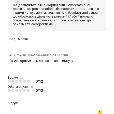
Не дозволяється:
використання ненормативної
лексики, погроз або образ; безпосереднє порівняння з
іншими конкуруючими компаніями; безпідставні заяви,
що ображають діяльність компанії і / або її послуги;
розміщення посилань на сторонні інтернет-ресурси;
реклама та самореклама.
Введіть email:
Ваш e-mail не відображатиметься на сайті
або
Авторизуйтесь
для написання відгуку
Враження
0/12
Обслуговування
0/12
Відгук: