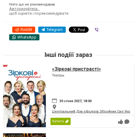
Ніхто ще не рекомендував
Авторизуйтесь
,
щоб оцінити і порекомендувати
Reddit
Telegram
Viber
WhatsApp
Інші подіїї зараз
«Зіркові пристрасті»
Театры
30 січня 2027, 18:00
Центральний Дім офіцерів Збройних Сил України
Купити