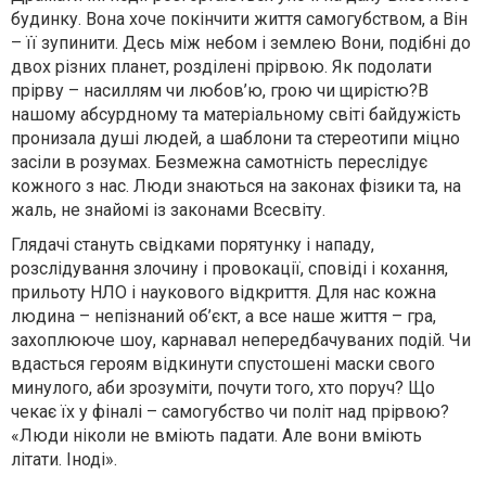
будинку. Вона хоче покінчити життя самогубством, а Він
– її зупинити. Десь між небом і землею Вони, подібні до
двох різних планет, розділені прірвою. Як подолати
прірву – насиллям чи любов’ю, грою чи щирістю?В
нашому абсурдному та матеріальному світі байдужість
пронизала душі людей, а шаблони та стереотипи міцно
засіли в розумах. Безмежна самотність переслідує
кожного з нас. Люди знаються на законах фізики та, на
жаль, не знайомі із законами Всесвіту.
Глядачі стануть свідками порятунку і нападу,
розслідування злочину і провокації, сповіді і кохання,
прильоту НЛО і наукового відкриття. Для нас кожна
людина – непізнаний об’єкт, а все наше життя – гра,
захоплююче шоу, карнавал непередбачуваних подій. Чи
вдасться героям відкинути спустошені маски свого
минулого, аби зрозуміти, почути того, хто поруч? Що
чекає їх у фіналі – самогубство чи політ над прірвою?
«Люди ніколи не вміють падати. Але вони вміють
літати. Іноді».