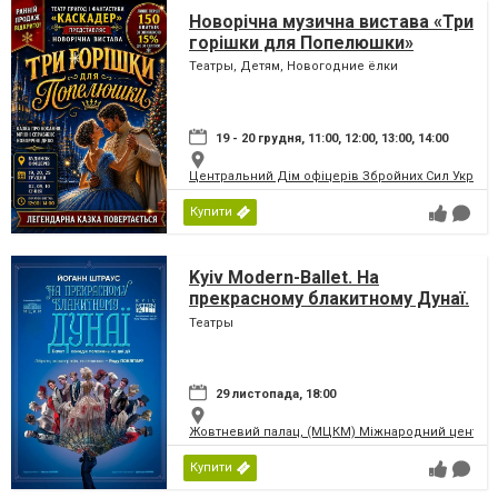
Новорічна музична вистава «Три
горішки для Попелюшки»
Театры, Детям, Новогодние ёлки
19 - 20 грудня, 11:00, 12:00, 13:00, 14:00
Центральний Дім офіцерів Збройних Сил України
Купити
Kyiv Modern-Ballet. На
прекрасному блакитному Дунаї.
Раду Поклітару
Театры
29 листопада, 18:00
Жовтневий палац, (МЦКМ) Міжнародний центр кул
Купити