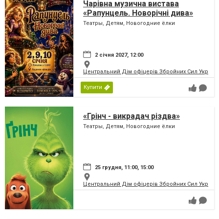
Чарівна музична вистава
«Рапунцель. Новорічні дива»
Театры, Детям, Новогодние ёлки
2 січня 2027, 12:00
Центральний Дім офіцерів Збройних Сил України
Купити
«Грінч - викрадач різдва»
Театры, Детям, Новогодние ёлки
25 грудня, 11:00, 15:00
Центральний Дім офіцерів Збройних Сил України