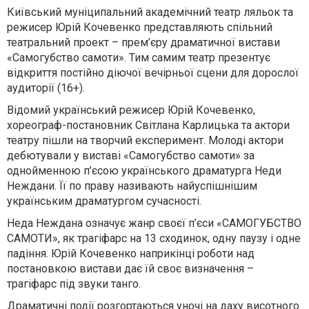
Київський муніципальний академічний театр ляльок та
режисер Юрій Кочевенко представляють спільний
театральний проект – прем’єру драматичної вистави
«Самогубство самоти». Тим самим театр презентує
відкриття постійно діючої вечірньої сцени для дорослої
аудиторії (16+).
Відомий український режисер Юрій Кочевенко,
хореограф-постановник Світлана Карлицька та актори
театру пішли на творчий експеримент. Молоді актори
дебютували у виставі «Самогубство самоти» за
однойменною п’єсою українського драматурга Неди
Неждани. Її по праву називають найуспішнішим
українським драматургом сучасності.
Неда Неждана означує жанр своєї п’єси «САМОГУБСТВО
САМОТИ», як трагіфарс на 13 сходинок, одну паузу і одне
падіння. Юрій Кочевенко наприкінці роботи над
постановкою вистави дає їй своє визначення –
трагіфарс під звуки танго.
Драматичні події розгортаються уночі на даху висотного