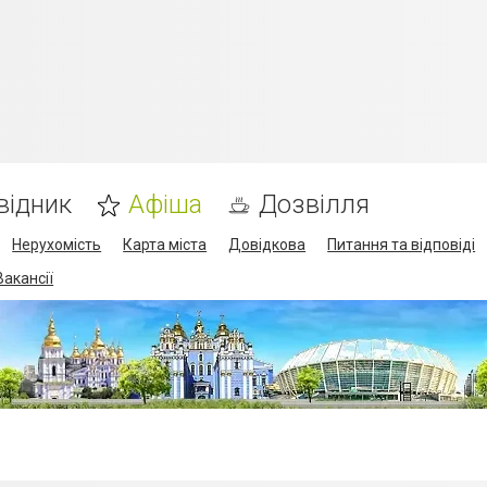
відник
Афіша
Дозвілля
Нерухомість
Карта міста
Довідкова
Питання та відповіді
Вакансії