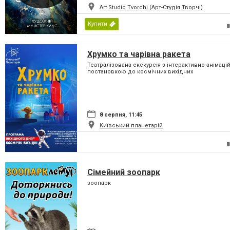
Art Studio Tvorchi (Арт-Студія Творчі)
Купити
Хрумко та чарівна ракета
Театралізована екскурсія з інтерактивно-анімац
постановкою до космічних вихідних
8 серпня, 11:45
Київський планетарій
Сімейний зоопарк
зоопарк