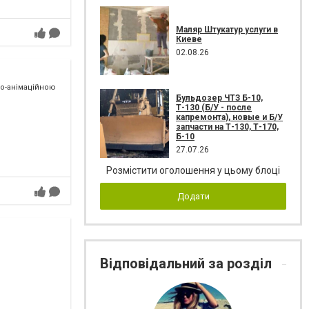
Маляр Штукатур услуги в
Киеве
02.08.26
но-анімаційною
Бульдозер ЧТЗ Б-10,
Т-130 (Б/У - после
капремонта), новые и Б/У
запчасти на Т-130, Т-170,
Б-10
27.07.26
Розмістити оголошення у цьому блоці
Додати
Відповідальний за розділ