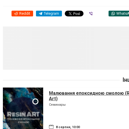
Reddit
Telegram
Viber
Whats
Ін
Малювання епоксидною смолою (R
Art)
Семинары
8 серпня, 10:00