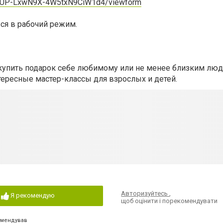
0pUP-LxwN9X-4W5txN9CiW1d4/viewform
ся в рабочий режим.
купить подарок себе любимому или не менее близким люд
тересные мастер-классы для взрослых и детей.
Авторизуйтесь
,
Я рекомендую
щоб оцінити і порекомендувати
омендував