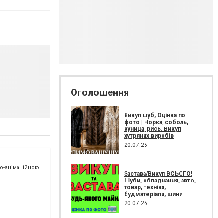
Оголошення
Викуп шуб, Оцінка по
фото | Норка, соболь,
куница, рись. Викуп
хутряних виробів
20.07.26
но-анімаційною
Застава/Викуп ВСЬОГО!
Шуби, обладнання, авто,
товар, техніка,
будматеріали, шини
20.07.26