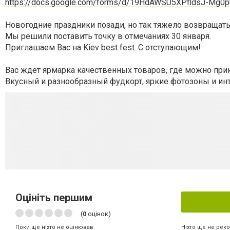
https://docs.google.com/forms/d/19HdAWSU5XPfldsJ-Mg
Новогодние праздники позади, но так тяжело возвращать
Мы решили поставить точку в отмечаниях 30 января.
Приглашаем Вас на Kiev best fest. С отступающим!
Вас ждет ярмарка качественных товаров, где можно при
Вкусный и разнообразный фудкорт, яркие фотозоны и ин
Оцініть першим
(
0
оцінок)
Ніхто ще не рек
Поки ще ніхто не оцінював