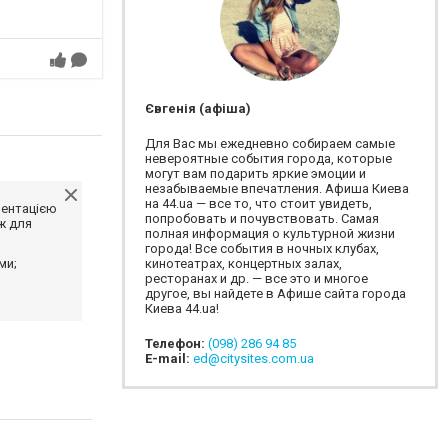
Євгенія (афіша)
Для Вас мы ежедневно собираем самые
невероятные события города, которые
могут вам подарить яркие эмоции и
незабываемые впечатления. Афиша Киева
на 44.ua — все то, что стоит увидеть,
ментацією
попробовать и почувствовать. Самая
ж для
полная информация о культурной жизни
города! Все события в ночных клубах,
ми;
кинотеатрах, концертных залах,
ресторанах и др. — все это и многое
другое, вы найдете в Афише сайта города
Киева 44.ua!
Телефон:
(098) 286 94 85
E-mail:
ed@citysites.com.ua