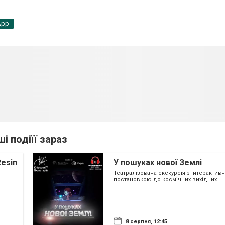
App
ші подіїї зараз
esin
У пошуках нової Землі
Театралізована екскурсія з інтерактив
постановкою до космічних вихідних
8 серпня, 12:45