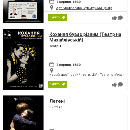
7 серпня, 18:30
Арт Братислава, культурний центр
Купити
Кохання буває різним (Театр на
Михайлівській)
Театры
7 серпня, 18:30
Новий український театр, ЦМ - Театр на Михайлів
Купити
Легені
Вистава