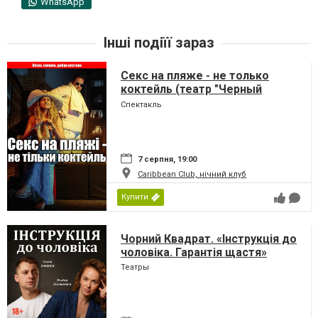
WhatsApp
Інші подіїї зараз
Секс на пляже - не только
коктейль (театр "Черный
Квадрат")
Спектакль
7 серпня, 19:00
Caribbean Club, нічний клуб
Купити
Чорний Квадрат. «Інструкція до
чоловіка. Гарантія щастя»
Театры