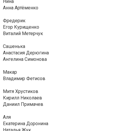
Нина
Анна Артёменко
Фредерик
Егор Курищенко
Виталий Метерчук
Сашенька
Анастасия Дерюгина
Ангелина Симонова
Макар
Владимир Фетисов
Митя Хрустиков
Кирилл Николаев
Даниил Примачев
Аля
Екатерина Доронина
Наталья Жук