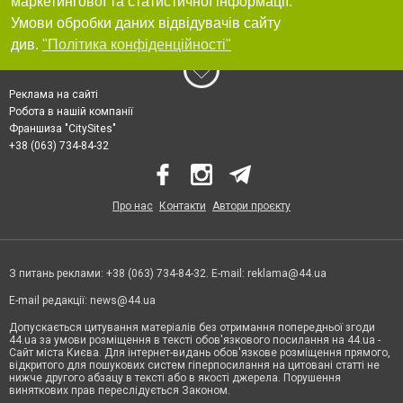
маркетингової та статистичної інформації.
Умови обробки даних відвідувачів сайту
див.
"Політика конфіденційності"
Реклама на сайті
Робота в нашій компанії
Франшиза "CitySites"
+38 (063) 734-84-32
Про нас
Контакти
Автори проєкту
З питань реклами: +38 (063) 734-84-32. E-mail:
reklama@44.ua
E-mail редакції:
news@44.ua
Допускається цитування матеріалів без отримання попередньої згоди
44.ua за умови розміщення в тексті обов'язкового посилання на 44.ua -
Сайт міста Києва. Для інтернет-видань обов'язкове розміщення прямого,
відкритого для пошукових систем гіперпосилання на цитовані статті не
нижче другого абзацу в тексті або в якості джерела. Порушення
виняткових прав переслідується Законом.