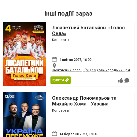
Інші подіїї зараз
Лісапетний Батальйон. «Голос
Села»
Концерты
4 квітня 2027, 16:00
Жовтневий палац, (МЦКМ) Міжнародний центр кул
Купити
Олександр Пономарьов та
Михайло Хома - Україна
Переможе!
Концерты
13 березня 2027, 18:00