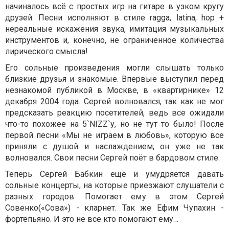
начиналось всё с простых игр на гитаре в узком кругу
друзей. Песни исполняют в стиле ragga, latina, hop +
нереальные искажения звука, имитация музыкальных
инструментов и, конечно, не ограниченное количества
лирического смысла!
Его сольные произведения могли слышать только
близкие друзья и знакомые. Впервые выступил перед
незнакомой публикой в Москве, в «квартирнике» 12
декабря 2004 года. Сергей волновался, так как не мог
предсказать реакцию посетителей, ведь все ожидали
что-то похожее на 5`NIZZ`у, но не тут то было! После
первой песни «Мы не играем в любовь», которую все
приняли с душой и наслаждением, он уже не так
волновался. Свои песни Сергей поёт в бардовом стиле.
Теперь Сергей Бабкин ещё и умудряется давать
сольные концерты, на которые приезжают слушатели с
разных городов. Помогает ему в этом Сергей
Совенко(«Сова») - кларнет. Так же Ефим Чупахин -
фортепьяно. И это не все кто помогают ему…