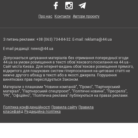
Про нас
Контакти
Автори проєкту
З питань реклами: +38 (063) 734-84-32. E-mail:
reklama@44.ua
E-mail редакції:
news@44.ua
Допускається цитування матеріалів без отримання попередньої згоди
44.ua за умови розміщення в тексті обов'язкового посилання на 44.ua -
Сайт міста Києва. Для інтернет-видань обов'язкове розміщення прямого,
відкритого для пошукових систем гіперпосилання на цитовані статті не
нижче другого абзацу в тексті або в якості джерела. Порушення
виняткових прав переслідується Законом.
Матеріали з плашками "Новини компаній", "Промо", "Партнерський
матеріал", "Партнерський спецпроєкт", "Політичні новини", "Пресреліз",
"PR", "Офіційно", "Політична реклама" публікуються на правах реклами.
Політика конфіденційності
Правила сайту
Правила
класифайд
Редакційна політика