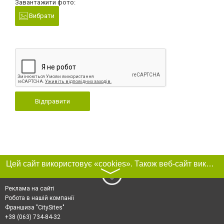
Завантажити фото:
Вибрати
Відправити
Цей сайт використовує «cookies». Також веб-сайт використовує інтернет-сервіс для збору технічних даних стосовно відвідувачів з метою отримання маркетингової та статистичної інформації. Умови обробки даних відвідувачів сайту див.
〉
Реклама на сайті
Робота в нашій компанії
Франшиза "CitySites"
+38 (063) 734-84-32