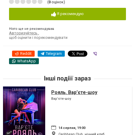
(
0
оцінок)
Я рекомендую
Ніхто ще не рекомендував
Авторизуйтесь
,
щоб оцінити і порекомендувати
Reddit
Telegram
Viber
WhatsApp
Інші подіїї зараз
Рояль. Вар’єте-шоу
Вар’єте-шоу
14 серпня, 19:00
Caribbean Club, нічний клуб