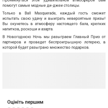
Проникнуться этой удивительной атмосферой Вам
помогут самые модные ди-джеи столицы.
Только в Ball Masquerade, каждый гость сможет
испытать свою удачу и выиграть невероятные призы!
Вы окунетесь в атмосферу настоящего бала, крепких
напитков, роскоши и азарта.
В Новогоднюю Ночь мы разыграем Главный Приз от
партнеров и проведет беспроигрышную лотерею, в
которой будет разыграно множество подарков.
Оцініть першим