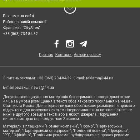
Реклама на сайті
Робота в нашій компанії
Франшиза "CitySites"
+38 (063) 734-84-32
Про нас
Контакти
Автори проєкту
З питань реклами: +38 (063) 734-84-32. E-mail:
reklama@44.ua
E-mail редакції:
news@44.ua
Допускається цитування матеріалів без отримання попередньої згоди
44.ua за умови розміщення в тексті обов'язкового посилання на 44.ua -
Сайт міста Києва. Для інтернет-видань обов'язкове розміщення прямого,
відкритого для пошукових систем гіперпосилання на цитовані статті не
нижче другого абзацу в тексті або в якості джерела. Порушення
виняткових прав переслідується Законом.
Матеріали з плашками "Новини компаній", "Промо", "Партнерський
матеріал", "Партнерський спецпроєкт", "Політичні новини", "Пресреліз",
"PR", "Офіційно", "Політична реклама" публікуються на правах реклами.