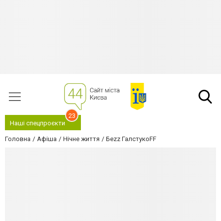
23
Наші спецпроєкти
Головна
Афіша
Нічне життя
Беzz ГалстукоFF