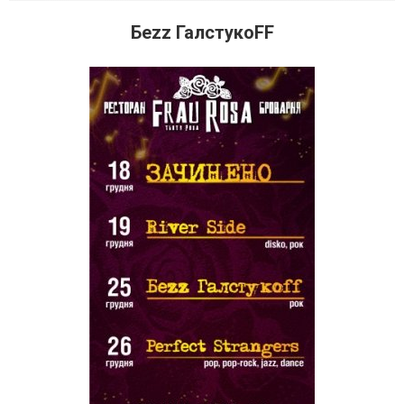
Беzz ГалстукоFF