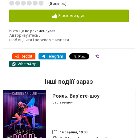
(
0
оцінок)
Я рекомендую
Ніхто ще не рекомендував
Авторизуйтесь
,
щоб оцінити і порекомендувати
Reddit
Telegram
Viber
WhatsApp
Інші подіїї зараз
Рояль. Вар’єте-шоу
Вар’єте-шоу
14 серпня, 19:00