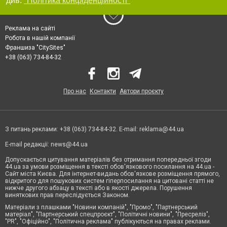
див.
"Політика конфіденційності"
Реклама на сайті
Робота в нашій компанії
Франшиза "CitySites"
+38 (063) 734-84-32
Про нас
Контакти
Автори проєкту
З питань реклами: +38 (063) 734-84-32. E-mail:
reklama@44.ua
E-mail редакції:
news@44.ua
Допускається цитування матеріалів без отримання попередньої згоди
44.ua за умови розміщення в тексті обов'язкового посилання на 44.ua -
Сайт міста Києва. Для інтернет-видань обов'язкове розміщення прямого,
відкритого для пошукових систем гіперпосилання на цитовані статті не
нижче другого абзацу в тексті або в якості джерела. Порушення
виняткових прав переслідується Законом.
Матеріали з плашками "Новини компаній", "Промо", "Партнерський
матеріал", "Партнерський спецпроєкт", "Політичні новини", "Пресреліз",
"PR", "Офіційно", "Політична реклама" публікуються на правах реклами.