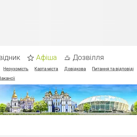
відник
Афіша
Дозвілля
Нерухомість
Карта міста
Довідкова
Питання та відповіді
Вакансії