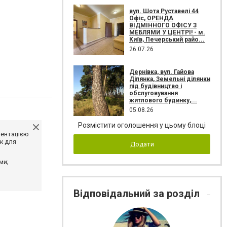
вул. Шота Руставелі 44
Офіс, ОРЕНДА
ВІДМІННОГО ОФІСУ З
МЕБЛЯМИ У ЦЕНТРІ! - м.
Київ, Печерський райо...
26.07.26
Дернівка, вул. Гайова
Ділянка, Земельні ділянки
під будівництво і
обслуговування
житлового будинку,...
05.08.26
Розмістити оголошення у цьому блоці
ментацією
ж для
Додати
ми;
Відповідальний за розділ