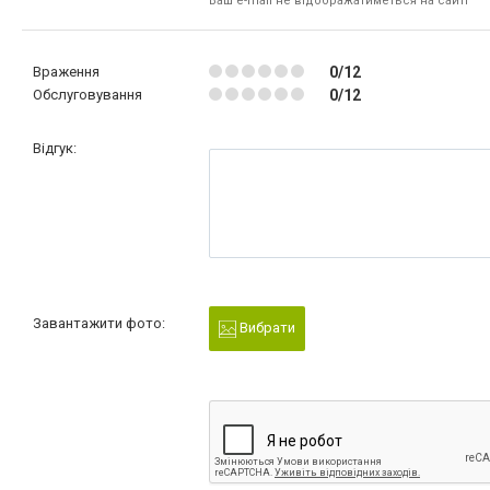
Ваш e-mail не відображатиметься на сайті
Враження
0/12
Обслуговування
0/12
Відгук:
Завантажити фото:
Вибрати