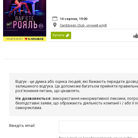
14 серпня, 19:00
Caribbean Club, нічний клуб
Купити
Відгук - це думка або оцінка людей, які бажають передати дос
залишеного відгука. Це допоможе багатьом прийняти правильне 
роз'яснення питань, що цікавлять.
Не дозволяється:
використання ненормативної лексики, погро
безпідставні заяви, що ображають діяльність компанії і / або її
самореклама.
Введіть email: