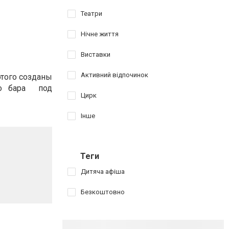
Театри
Нічне життя
Виставки
Активний відпочинок
этого созданы
го бара под
Цирк
Інше
Теги
Дитяча афіша
Безкоштовно