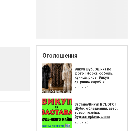
Оголошення
Викуп шуб, Оцінка по
фото | Норка, соболь,
куница, рись. Викуп
хутряних виробів
20.07.26
Застава/Викуп ВСЬОГО!
Шуби, обладнання, авто,
товар, техніка,
будматеріали, шини
20.07.26