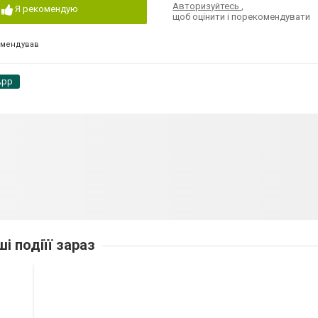
Авторизуйтесь
,
Я рекомендую
щоб оцінити і порекомендувати
омендував
App
ші подіїї зараз