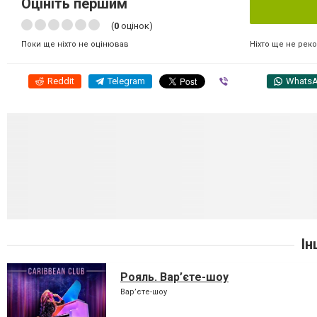
Оцініть першим
(
0
оцінок)
Ніхто ще не рек
Поки ще ніхто не оцінював
Reddit
Telegram
Viber
Whats
Ін
Рояль. Вар’єте-шоу
Вар’єте-шоу