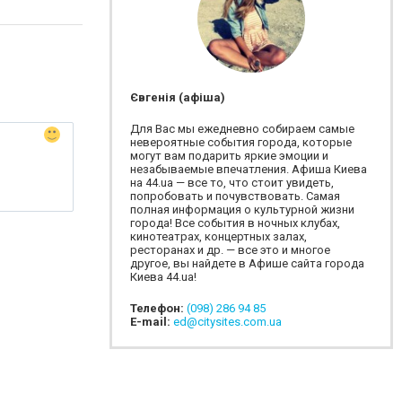
Євгенія (афіша)
Для Вас мы ежедневно собираем самые
невероятные события города, которые
могут вам подарить яркие эмоции и
незабываемые впечатления. Афиша Киева
на 44.ua — все то, что стоит увидеть,
попробовать и почувствовать. Самая
полная информация о культурной жизни
города! Все события в ночных клубах,
кинотеатрах, концертных залах,
ресторанах и др. — все это и многое
другое, вы найдете в Афише сайта города
Киева 44.ua!
Телефон:
(098) 286 94 85
E-mail:
ed@citysites.com.ua