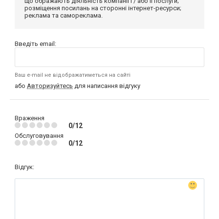
що ображають діяльність компанії і / або її послуги;
розміщення посилань на сторонні інтернет-ресурси;
реклама та самореклама.
Введіть email:
Ваш e-mail не відображатиметься на сайті
або
Авторизуйтесь
для написання відгуку
Враження
0/12
Обслуговування
0/12
Відгук: