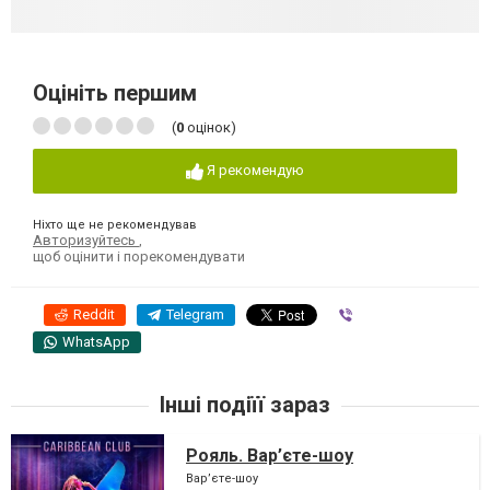
Оцініть першим
(
0
оцінок)
Я рекомендую
Ніхто ще не рекомендував
Авторизуйтесь
,
щоб оцінити і порекомендувати
Reddit
Telegram
Viber
WhatsApp
Інші подіїї зараз
Рояль. Вар’єте-шоу
Вар’єте-шоу