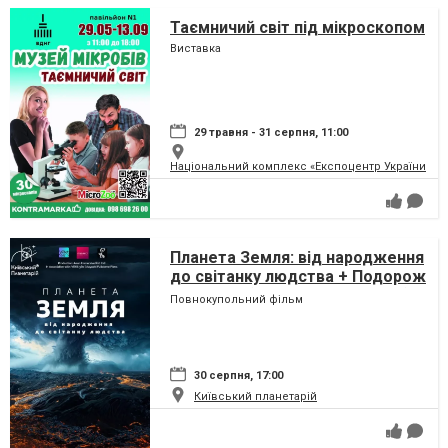
Таємничий світ під мікроскопом
Виставка
29 травня - 31 серпня, 11:00
Національний комплекс «Експоцентр України» (
Планета Земля: від народження
до світанку людства + Подорож
сузір'ями (класична програма)
Повнокупольний фільм
30 серпня, 17:00
Київський планетарій