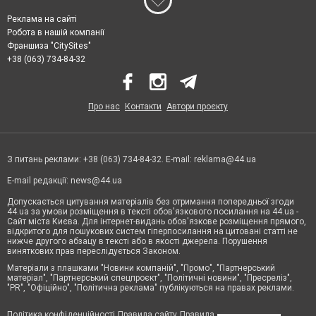
Реклама на сайті
Робота в нашій компанії
Франшиза "CitySites"
+38 (063) 734-84-32
Про нас
Контакти
Автори проєкту
З питань реклами: +38 (063) 734-84-32. E-mail:
reklama@44.ua
E-mail редакції:
news@44.ua
Допускається цитування матеріалів без отримання попередньої згоди
44.ua за умови розміщення в тексті обов'язкового посилання на 44.ua -
Сайт міста Києва. Для інтернет-видань обов'язкове розміщення прямого,
відкритого для пошукових систем гіперпосилання на цитовані статті не
нижче другого абзацу в тексті або в якості джерела. Порушення
виняткових прав переслідується Законом.
Матеріали з плашками "Новини компаній", "Промо", "Партнерський
матеріал", "Партнерський спецпроєкт", "Політичні новини", "Пресреліз",
"PR", "Офіційно", "Політична реклама" публікуються на правах реклами.
Політика конфіденційності
Правила сайту
Правила