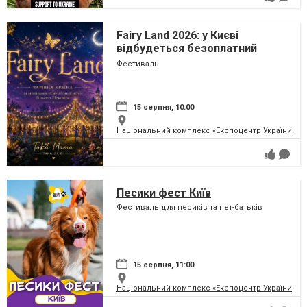
Fairy Land 2026: у Києві
відбудеться безоплатний
сімейний фестиваль, який
Фестиваль
перетворить парк на ВДНГ на
чарівну країну
15 серпня, 10:00
Національний комплекс «Експоцентр України» (
Песики фест Київ
Фестиваль для песиків та пет-батьків
15 серпня, 11:00
Національний комплекс «Експоцентр України» (