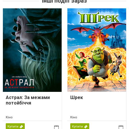
Інші подіїї зараз
Астрал: За межами
Шрек
потойбіччя
Кіно
Кіно
Купити
Купити