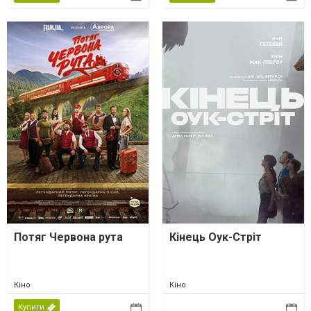
Потяг Червона рута
Кінець Оук-Стріт
Кіно
Кіно
Купити