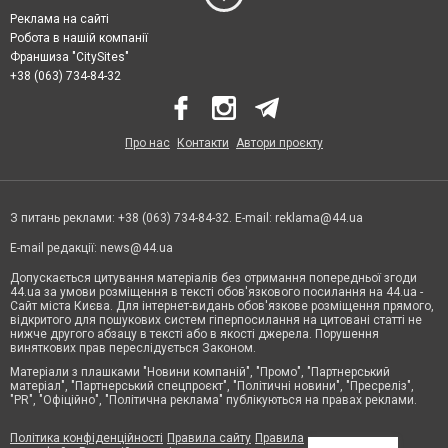
Реклама на сайті
Робота в нашій компанії
Франшиза "CitySites"
+38 (063) 734-84-32
Про нас
Контакти
Автори проєкту
З питань реклами: +38 (063) 734-84-32. E-mail:
reklama@44.ua
E-mail редакції:
news@44.ua
Допускається цитування матеріалів без отримання попередньої згоди
44.ua за умови розміщення в тексті обов'язкового посилання на 44.ua -
Сайт міста Києва. Для інтернет-видань обов'язкове розміщення прямого,
відкритого для пошукових систем гіперпосилання на цитовані статті не
нижче другого абзацу в тексті або в якості джерела. Порушення
виняткових прав переслідується Законом.
Матеріали з плашками "Новини компаній", "Промо", "Партнерський
матеріал", "Партнерський спецпроєкт", "Політичні новини", "Пресреліз",
"PR", "Офіційно", "Політична реклама" публікуються на правах реклами.
Політика конфіденційності
Правила сайту
Правила