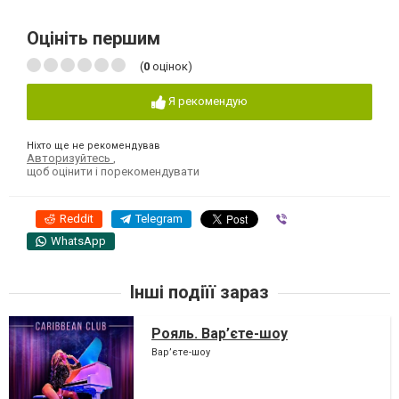
Оцініть першим
(
0
оцінок)
Я рекомендую
Ніхто ще не рекомендував
Авторизуйтесь
,
щоб оцінити і порекомендувати
Reddit
Telegram
Viber
WhatsApp
Інші подіїї зараз
Рояль. Вар’єте-шоу
Вар’єте-шоу