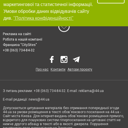
маркетингової та статистичної інформації.
Умови обробки даних відвідувачів сайту
див.
"Політика конфіденційності"
Реклама на сайті
Робота в нашій компанії
Франшиза "CitySites"
+38 (063) 734-84-32
Про нас
Контакти
Автори проєкту
З питань реклами: +38 (063) 734-84-32. E-mail:
reklama@44.ua
E-mail редакції:
news@44.ua
Допускається цитування матеріалів без отримання попередньої згоди
44.ua за умови розміщення в тексті обов'язкового посилання на 44.ua -
Сайт міста Києва. Для інтернет-видань обов'язкове розміщення прямого,
відкритого для пошукових систем гіперпосилання на цитовані статті не
нижче другого абзацу в тексті або в якості джерела. Порушення