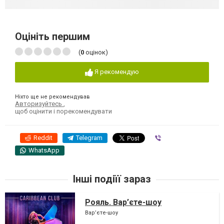
Оцініть першим
(
0
оцінок)
Я рекомендую
Ніхто ще не рекомендував
Авторизуйтесь
,
щоб оцінити і порекомендувати
Reddit
Telegram
Viber
WhatsApp
Інші подіїї зараз
Рояль. Вар’єте-шоу
Вар’єте-шоу