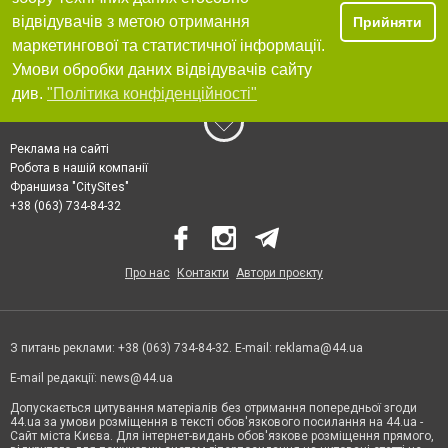
відвідувачів з метою отримання
Прийняти
маркетингової та статистичної інформації.
Умови обробки даних відвідувачів сайту
див.
"Політика конфіденційності"
Реклама на сайті
Робота в нашій компанії
Франшиза "CitySites"
+38 (063) 734-84-32
Про нас
Контакти
Автори проєкту
З питань реклами: +38 (063) 734-84-32. E-mail:
reklama@44.ua
E-mail редакції:
news@44.ua
Допускається цитування матеріалів без отримання попередньої згоди
44.ua за умови розміщення в тексті обов'язкового посилання на 44.ua -
Сайт міста Києва. Для інтернет-видань обов'язкове розміщення прямого,