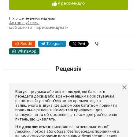
Я рекомендую
Ніхто ще не рекомендував
Авторизуйтесь
,
щоб оцінити і порекомендувати
Reddit
Telegram
Viber
WhatsApp
Рецензія
Відгук - це думка або оцінка людей, які бажають
передати досвід або враження іншим користувачам
нашого сайту з обов'язковою аргументацією
залишеного відгука. Це допоможе багатьом прийняти
правильне рішення. Коментарі призначені для
спілкування та обговорення, а також для роз'яснення
питань, що цікавлять.
Не дозволяється:
використання ненормативної
лексики, погроз або образ; безпосереднє порівняння з
іншими конкуруючими компаніями; безпідставні заяви,