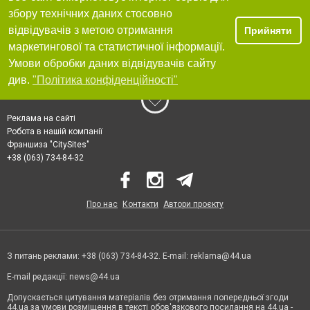
збору технічних даних стосовно
відвідувачів з метою отримання
Прийняти
маркетингової та статистичної інформації.
Умови обробки даних відвідувачів сайту
див.
"Політика конфіденційності"
Реклама на сайті
Робота в нашій компанії
Франшиза "CitySites"
+38 (063) 734-84-32
Про нас
Контакти
Автори проєкту
З питань реклами: +38 (063) 734-84-32. E-mail:
reklama@44.ua
E-mail редакції:
news@44.ua
Допускається цитування матеріалів без отримання попередньої згоди
44.ua за умови розміщення в тексті обов'язкового посилання на 44.ua -