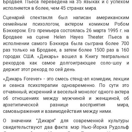
Бродвея. Пьеса переведена на 35 языках и с успехом
исполняется в более, чем 45 странах мира.
Сценарий спектакля был написан американским
семейным психологом, актером комиком Робом
Бэккером. Его премьера состоялась 26 марта 1995 г. на
Бродвее на сцене Helen Hayes Theater. Пьеса в
исполнении самого Бэккера была сыграна более 700
раз только на Бродвее, а затем более 1500 раз в 160
городах США. «Дикарь» вошел в Книгу театральных
рекордов как самое долгоиграющее соло-шоу и
держит этот рекорд по сей день.
«Дикарь Forever» - это смесь стенд-ап комедии, лекции
и сеанса психотерапии одновременно. По сути это
отчаянный, искренний и веселый монолог одного актера
об отношениях между мужчиной и женщиной, об
архетипической разнице восприятия мира,
самовыражения и взаимодействия между ними.
О значении "Дикаря" для современной культуры
свидетельствуют два факта: мэр Нью-Йорка Рудольф