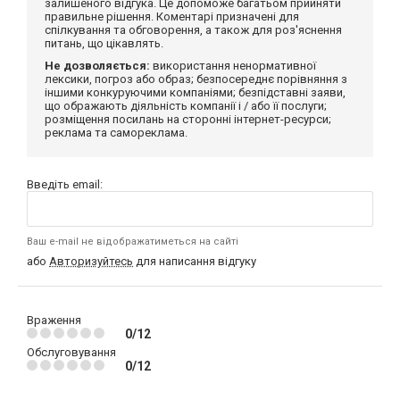
залишеного відгука. Це допоможе багатьом прийняти
правильне рішення. Коментарі призначені для
спілкування та обговорення, а також для роз'яснення
питань, що цікавлять.
Не дозволяється:
використання ненормативної
лексики, погроз або образ; безпосереднє порівняння з
іншими конкуруючими компаніями; безпідставні заяви,
що ображають діяльність компанії і / або її послуги;
розміщення посилань на сторонні інтернет-ресурси;
реклама та самореклама.
Введіть email:
Ваш e-mail не відображатиметься на сайті
або
Авторизуйтесь
для написання відгуку
Враження
0/12
Обслуговування
0/12