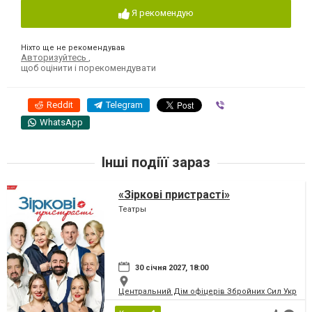
Я рекомендую
Ніхто ще не рекомендував
Авторизуйтесь
,
щоб оцінити і порекомендувати
Reddit
Telegram
Viber
WhatsApp
Інші подіїї зараз
«Зіркові пристрасті»
Театры
30 січня 2027, 18:00
Центральний Дім офіцерів Збройних Сил України