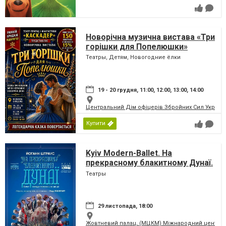
Новорічна музична вистава «Три
горішки для Попелюшки»
Театры, Детям, Новогодние ёлки
19 - 20 грудня, 11:00, 12:00, 13:00, 14:00
Центральний Дім офіцерів Збройних Сил України
Купити
Kyiv Modern-Ballet. На
прекрасному блакитному Дунаї.
Раду Поклітару
Театры
29 листопада, 18:00
Жовтневий палац, (МЦКМ) Міжнародний центр кул