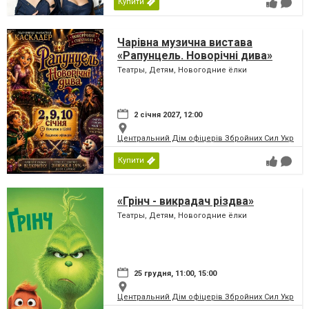
Купити
Чарівна музична вистава
«Рапунцель. Новорічні дива»
Театры, Детям, Новогодние ёлки
2 січня 2027, 12:00
Центральний Дім офіцерів Збройних Сил України
Купити
«Грінч - викрадач різдва»
Театры, Детям, Новогодние ёлки
25 грудня, 11:00, 15:00
Центральний Дім офіцерів Збройних Сил України