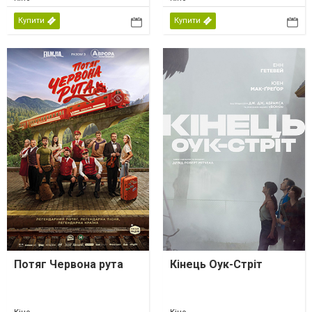
Купити
Купити
Потяг Червона рута
Кінець Оук-Стріт