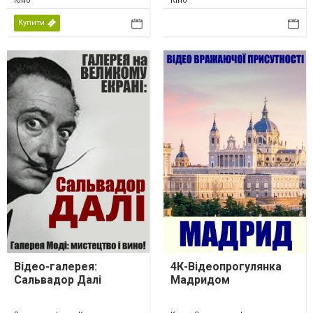
Кіно
Кіно
Купити
Відео-галерея:
4К-Відеопрогулянка
Сальвадор Далі
Мадридом