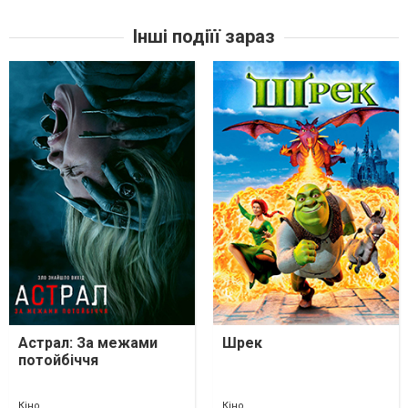
Інші подіїї зараз
Астрал: За межами
Шрек
потойбіччя
Кіно
Кіно