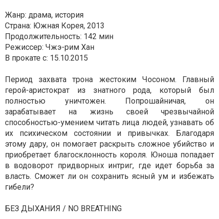
Жанр: драма, история
Страна: Южная Корея, 2013
Продолжительность: 142 мин
Режиссер: Чжэ-рим Хан
В прокате с: 15.10.2015
Период захвата трона жестоким Чосоном. Главный
герой-аристократ из знатного рода, который был
полностью уничтожен. Попрошайничая, он
зарабатывает на жизнь своей чрезвычайной
способностью-умением читать лица людей, узнавать об
их психическом состоянии и привычках. Благодаря
этому дару, он помогает раскрыть сложное убийство и
приобретает благосклонность короля. Юноша попадает
в водоворот придворных интриг, где идет борьба за
власть. Сможет ли он сохранить ясный ум и избежать
гибели?
БЕЗ ДЫХАНИЯ / NO BREATHING