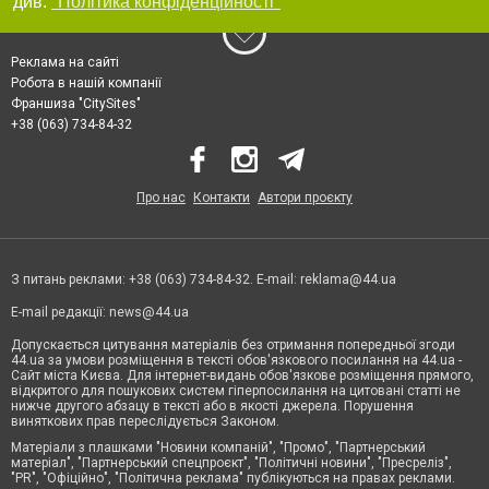
див.
"Політика конфіденційності"
Реклама на сайті
Робота в нашій компанії
Франшиза "CitySites"
+38 (063) 734-84-32
Про нас
Контакти
Автори проєкту
З питань реклами: +38 (063) 734-84-32. E-mail:
reklama@44.ua
E-mail редакції:
news@44.ua
Допускається цитування матеріалів без отримання попередньої згоди
44.ua за умови розміщення в тексті обов'язкового посилання на 44.ua -
Сайт міста Києва. Для інтернет-видань обов'язкове розміщення прямого,
відкритого для пошукових систем гіперпосилання на цитовані статті не
нижче другого абзацу в тексті або в якості джерела. Порушення
виняткових прав переслідується Законом.
Матеріали з плашками "Новини компаній", "Промо", "Партнерський
матеріал", "Партнерський спецпроєкт", "Політичні новини", "Пресреліз",
"PR", "Офіційно", "Політична реклама" публікуються на правах реклами.