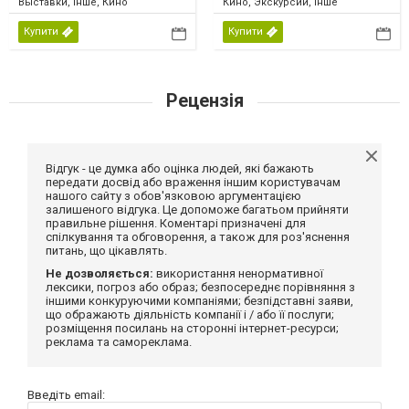
Выставки, Інше, Кино
Кино, Экскурсии, Інше
Купити
Купити
Рецензія
Відгук - це думка або оцінка людей, які бажають
передати досвід або враження іншим користувачам
нашого сайту з обов'язковою аргументацією
залишеного відгука. Це допоможе багатьом прийняти
правильне рішення. Коментарі призначені для
спілкування та обговорення, а також для роз'яснення
питань, що цікавлять.
Не дозволяється:
використання ненормативної
лексики, погроз або образ; безпосереднє порівняння з
іншими конкуруючими компаніями; безпідставні заяви,
що ображають діяльність компанії і / або її послуги;
розміщення посилань на сторонні інтернет-ресурси;
реклама та самореклама.
Введіть email: