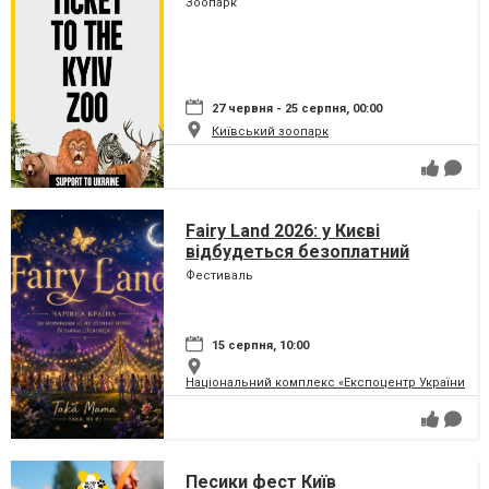
Зоопарк
27 червня - 25 серпня, 00:00
Київський зоопарк
Fairy Land 2026: у Києві
відбудеться безоплатний
сімейний фестиваль, який
Фестиваль
перетворить парк на ВДНГ на
чарівну країну
15 серпня, 10:00
Національний комплекс «Експоцентр України» (
Песики фест Київ