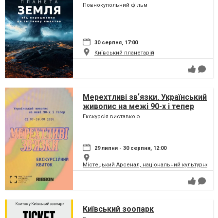
сузір'ями (класична програма)
Повнокупольний фільм
30 серпня, 17:00
Київський планетарій
Мерехтливі звʼязки. Український
живопис на межі 90-х і тепер
Екскурсія виставкою
29 липня - 30 серпня, 12:00
Містецький Арсенал, національний культурно-м
Київський зоопарк