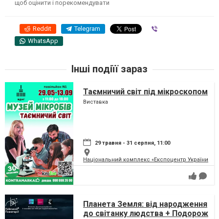
щоб оцінити і порекомендувати
Reddit
Telegram
Viber
WhatsApp
Інші подіїї зараз
Таємничий світ під мікроскопом
Виставка
29 травня - 31 серпня, 11:00
Національний комплекс «Експоцентр України» (
Планета Земля: від народження
до світанку людства + Подорож