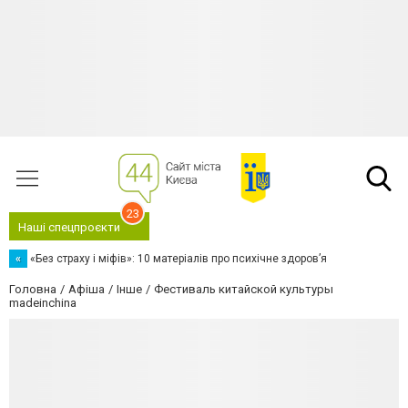
23
Наші спецпроєкти
«
«Без страху і міфів»: 10 матеріалів про психічне здоров’я
Головна
Афіша
Інше
Фестиваль китайской культуры
madeinchina