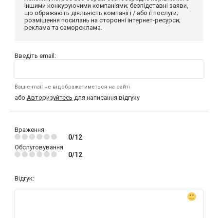
іншими конкуруючими компаніями; безпідставні заяви,
що ображають діяльність компанії і / або її послуги;
розміщення посилань на сторонні інтернет-ресурси;
реклама та самореклама.
Введіть email:
Ваш e-mail не відображатиметься на сайті
або
Авторизуйтесь
для написання відгуку
Враження
0/12
Обслуговування
0/12
Відгук: