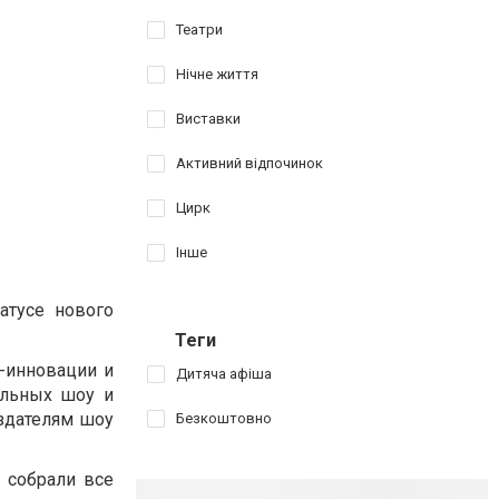
Театри
Нічне життя
Виставки
Активний відпочинок
Цирк
Інше
атусе нового
Теги
-инновации и
Дитяча афіша
альных шоу и
оздателям шоу
Безкоштовно
s собрали все