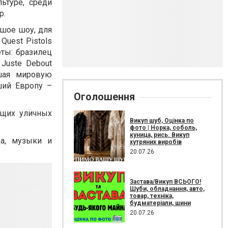
ьтуре, среди
р.
шое шоу, для
uest Pistols
ты: бразилец
Juste Debout
вшая мировую
ший Европу –
Оголошення
ющих уличных
Викуп шуб, Оцінка по
фото | Норка, соболь,
куница, рись. Викуп
ца, музыки и
хутряних виробів
20.07.26
Застава/Викуп ВСЬОГО!
Шуби, обладнання, авто,
товар, техніка,
будматеріали, шини
20.07.26