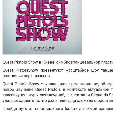
Quest Pistols Show в Киеве: симбиоз танцевальной пластик
Quest PistolsShow презентуют масштабное шоу танцев
поколения перфомансов.
Quest Pistols Show — уникальное представление, объ
новое звучание Quest Pistols в контексте актуально
классику культуры развлечений, — спектакли Cirque du S
удалось сделать то, что раз и навсегда сломало стереот
Пройдя путь от танцевального балета до самой зрелищ