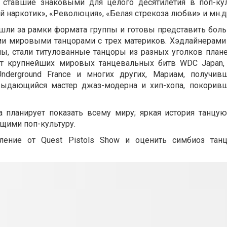
ставшие знаковыми для целого десятилетия в поп-кул
ой наркотик», «Революция», «Белая стрекоза любви» и мн.д
шли за рамки формата группы и готовы представить боль
и мировыми танцорами с трех материков. Хэдлайнерами Q
ы, стали титулованные танцоры из разных уголков плане
т крупнейших мировых танцевальных битв WDC Japan, 
le Underground France и многих других, Мариам, получи
выдающийся мастер джаз-модерна и хип-хопа, покорив
па планирует показать всему миру; яркая история танцу
ющими поп-культуру.
ление от Quest Pistols Show и оценить симбиоз тан