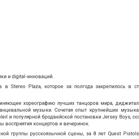
и и digital-инноваций.
 в Stereo Plaza, которое за полгода закрепилось в ст
единяющее хореографию лучших танцоров мира, диджитал
й танцевальной музыки. Сочетая опыт крупнейших музык
oleil и популярной бродвейской постановки Jersey Boys, с
ипы восприятия концертов и вечеринок.
ной группы русскоязычной сцены, за 8 лет Quest Pistol