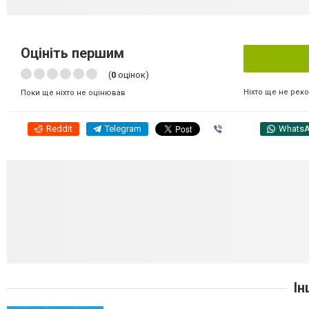
Оцініть першим
(
0
оцінок)
Ніхто ще не рек
Поки ще ніхто не оцінював
Reddit
Telegram
Viber
Whats
Ін