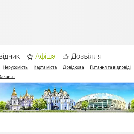
відник
Афіша
Дозвілля
Нерухомість
Карта міста
Довідкова
Питання та відповіді
Вакансії