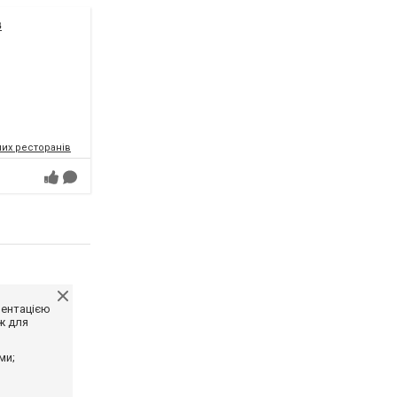
в
их ресторанів
ментацією
ж для
ми;