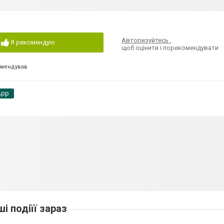
Авторизуйтесь
,
Я рекомендую
щоб оцінити і порекомендувати
омендував
App
ші подіїї зараз