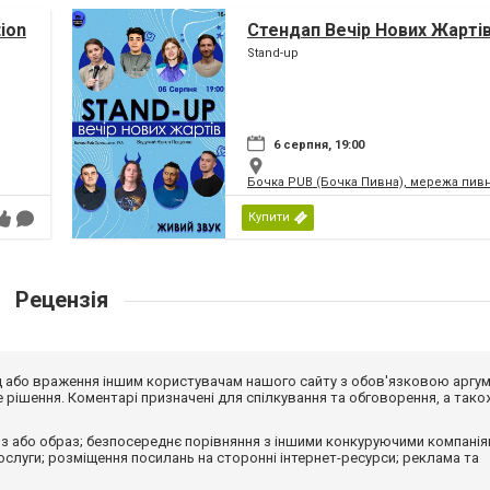
tion
Стендап Вечір Нових Жарті
Stand-up
6 серпня, 19:00
Бочка PUB (Бочка Пивна), мережа пивн
Купити
Рецензія
від або враження іншим користувачам нашого сайту з обов'язковою аргу
рішення. Коментарі призначені для спілкування та обговорення, а тако
з або образ; безпосереднє порівняння з іншими конкуруючими компанія
 послуги; розміщення посилань на сторонні інтернет-ресурси; реклама та