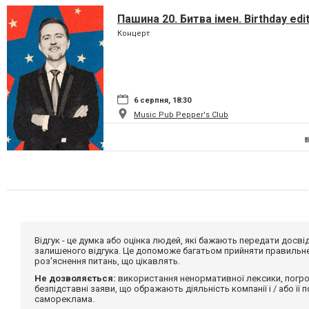
Пашина 20. Битва імен. Birthday edi
Концерт
6 серпня, 18:30
Music Pub Pepper's Club
Відгук - це думка або оцінка людей, які бажають передати дос
залишеного відгука. Це допоможе багатьом прийняти правильне 
роз'яснення питань, що цікавлять.
Не дозволяється:
використання ненормативної лексики, погро
безпідставні заяви, що ображають діяльність компанії і / або її
самореклама.