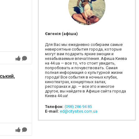
Євгенія (афіша)
Для Вас мы ежедневно собираем самые
невероятные события города, которые
могут вам подарить яркие эмоции и
незабываемые впечатления. Афиша Киева
на 44.ua — все то, что стоит увидеть,
попробовать и почувствовать. Самая
полная информация о культурной жизни
ський,
города! Все события в ночных клубах,
кинотеатрах, концертных залах,
ресторанах и др. — все это и многое
другое, вы найдете в Афише сайта города
Киева 44.ua!
Телефон:
(098) 286 94 85
E-mail:
ed@citysites.com.ua