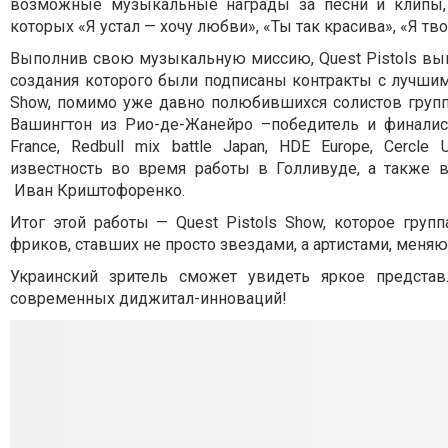
возможные музыкальные награды за песни и клипы, 
которых «Я устал — хочу любви», «Ты так красива», «Я тв
Выполнив свою музыкальную миссию, Quest Pistols вы
создания которого были подписаны контракты с лучшим
Show, помимо уже давно полюбившихся солистов групп
Вашингтон из Рио-де-Жанейро –победитель и финалис
France, Redbull mix battle Japan, HDE Europe, Cerc
известность во время работы в Голливуде, а также 
Иван Криштофоренко.
Итог этой работы — Quest Pistols Show, которое груп
фриков, ставших не просто звездами, а артистами, меня
Украинский зритель сможет увидеть яркое представ
современных диджитал-инноваций!