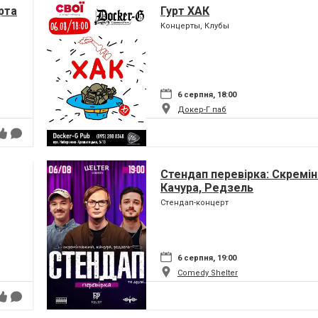
рта
Гурт ХАК
Концерты, Клубы
6 серпня, 18:00
Докер-Г паб
Стендап перевірка: Скремін
Качура, Редзель
Стендап-концерт
6 серпня, 19:00
Comedy Shelter