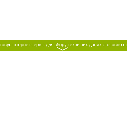
〉
нас :
и
Автори проєкту