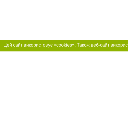
Реклама на сайті
Приєднуйтесь до 
Робота в нашій компанії
Франшиза "CitySites"
Про нас
Контакт
+38 (063) 734-84-32