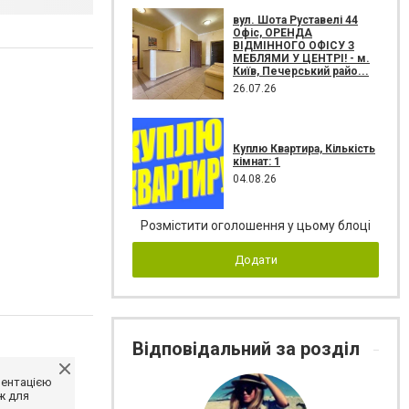
вул. Шота Руставелі 44
Офіс, ОРЕНДА
ВІДМІННОГО ОФІСУ З
МЕБЛЯМИ У ЦЕНТРІ! - м.
Київ, Печерський райо...
26.07.26
Куплю Квартира, Кількість
кімнат: 1
04.08.26
Розмістити оголошення у цьому блоці
Додати
Відповідальний за розділ
ментацією
ж для