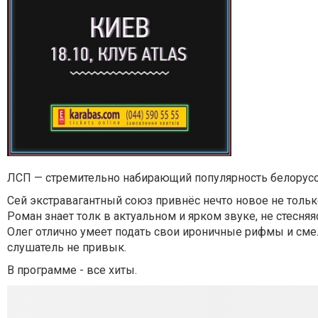
ЛСП — стремительно набирающий популярность белорусск
Сей экстравагантный союз привнёс нечто новое не тольк
Роман знает толк в актуальном и ярком звуке, не стесн
Олег отлично умеет подать свои ироничные рифмы и сме
слушатель не привык.
В программе - все хиты.