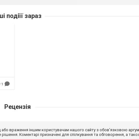
ші подіїї зараз
1
Рецензія
від або враження іншим користувачам нашого сайту з обов'язковою аргу
рішення. Коментарі призначені для спілкування та обговорення, а тако