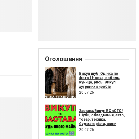
Оголошення
Викуп шуб, Оцінка по
фото | Норка, соболь,
куница, рись. Викуп
хутряних виробів
20.07.26
Застава/Викуп ВСЬОГО!
Шуби, обладнання, авто,
товар, техніка,
будматеріали, шини
20.07.26