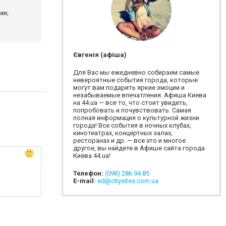
ми;
Євгенія (афіша)
Для Вас мы ежедневно собираем самые
невероятные события города, которые
могут вам подарить яркие эмоции и
незабываемые впечатления. Афиша Киева
на 44.ua — все то, что стоит увидеть,
попробовать и почувствовать. Самая
полная информация о культурной жизни
города! Все события в ночных клубах,
кинотеатрах, концертных залах,
ресторанах и др. — все это и многое
другое, вы найдете в Афише сайта города
Киева 44.ua!
Телефон:
(098) 286 94 85
E-mail:
ed@citysites.com.ua