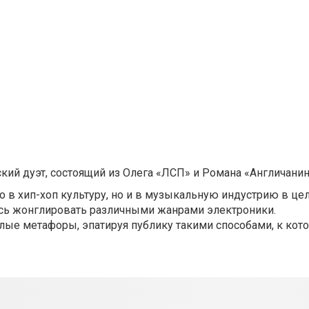
ий дуэт, состоящий из Олега «ЛСП» и Романа «Англичанин
о в хип-хоп культуру, но и в музыкальную индустрию в це
яясь жонглировать различными жанрами электроники.
лые метафоры, эпатируя публику такими способами, к кот