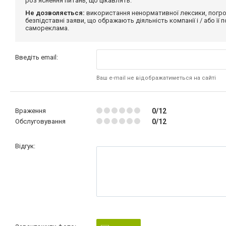
роз'яснення питань, що цікавлять.
Не дозволяється:
використання ненормативної лексики, погро
безпідставні заяви, що ображають діяльність компанії і / або її
самореклама.
Введіть email:
Ваш e-mail не відображатиметься на сайті
Враження
0/12
Обслуговування
0/12
Відгук: