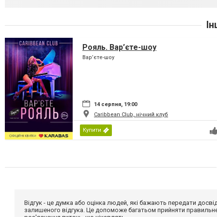
Ін
Рояль. Вар’єте-шоу
Вар’єте-шоу
14 серпня, 19:00
Caribbean Club, нічний клуб
Купити
Відгук - це думка або оцінка людей, які бажають передати дос
залишеного відгука. Це допоможе багатьом прийняти правильне 