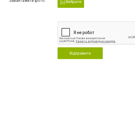
Завантажити фото:
Вибрати
Відправити