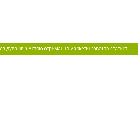
Цей сайт використовує «cookies». Також веб-сайт використовує інтернет-сервіс для збору технічних даних стосовно відвідувачів з метою отримання маркетингової та статистичної інформації. Умови обробки даних відвідувачів сайту див.