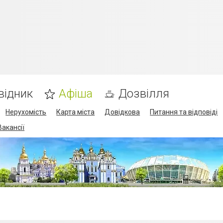
відник
Афіша
Дозвілля
Нерухомість
Карта міста
Довідкова
Питання та відповіді
Вакансії