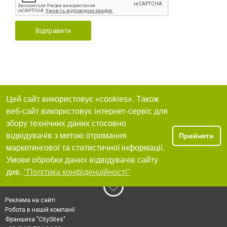
Відправити
Цей сайт використовує «cookies». Також
веб-сайт використовує інтернет-сервіс для
збору технічних даних стосовно
відвідувачів з метою отримання
Прийняти
маркетингової та статистичної інформації.
Умови обробки даних відвідувачів сайту
див.
"Політика конфіденційності"
Реклама на сайті
Робота в нашій компанії
Франшиза "CitySites"