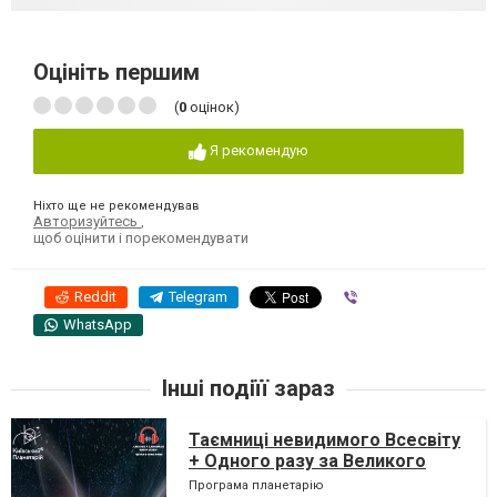
Оцініть першим
(
0
оцінок)
Я рекомендую
Ніхто ще не рекомендував
Авторизуйтесь
,
щоб оцінити і порекомендувати
Reddit
Telegram
Viber
WhatsApp
Інші подіїї зараз
Таємниці невидимого Всесвіту
+ Одного разу за Великого
Вибуху
Програма планетарію