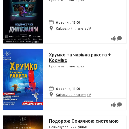
Програма планетарію
6 серпня, 13:00
Київський планетарій
Хрумко та чарівна ракета +
Космікс
Програма планетарію
6 серпня, 11:00
Київський планетарій
Подорож Сонячною системою
Повнокупольний фільм