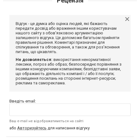
Рецензія
Відгук - це думка або оцінка людей, які бажають
передати досвід або враження іншим користувачам
нашого сайту з обов'язковою аргументацією
залишеного відгука. Це допоможе багатьом прийняти
правильне рішення. Коментарі призначені для
спілкування та обговорення, а також для роз'яснення
питань, що цікавлять.
Не дозволяється:
використання ненормативної
лексики, погроз або образ; безпосереднє порівняння з
іншими конкуруючими компаніями; безпідставні заяви,
що ображають діяльність компанії і / або її послуги;
розміщення посилань на сторонні інтернет-ресурси;
реклама та самореклама.
Введіть email:
Ваш e-mail не відображатиметься на сайті
або
Авторизуйтесь
для написання відгуку