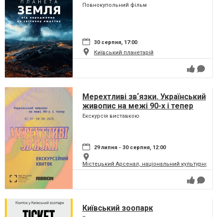
сузір'ями (класична програма)
Повнокупольний фільм
30 серпня, 17:00
Київський планетарій
Мерехтливі звʼязки. Український
живопис на межі 90-х і тепер
Екскурсія виставкою
29 липня - 30 серпня, 12:00
Містецький Арсенал, національний культурно-м
Київський зоопарк