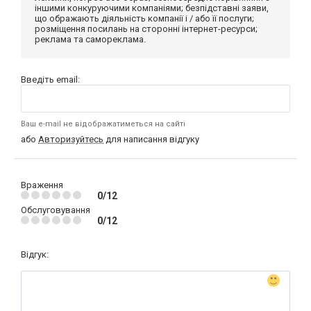
іншими конкуруючими компаніями; безпідставні заяви,
що ображають діяльність компанії і / або її послуги;
розміщення посилань на сторонні інтернет-ресурси;
реклама та самореклама.
Введіть email:
Ваш e-mail не відображатиметься на сайті
або
Авторизуйтесь
для написання відгуку
Враження
0/12
Обслуговування
0/12
Відгук: