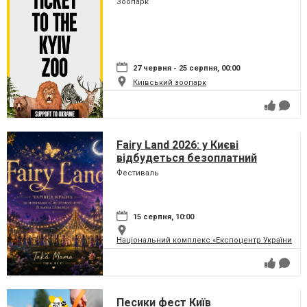
Зоопарк
27 червня - 25 серпня, 00:00
Київський зоопарк
Fairy Land 2026: у Києві
відбудеться безоплатний
сімейний фестиваль, який
Фестиваль
перетворить парк на ВДНГ на
чарівну країну
15 серпня, 10:00
Національний комплекс «Експоцентр України» (
Песики фест Київ