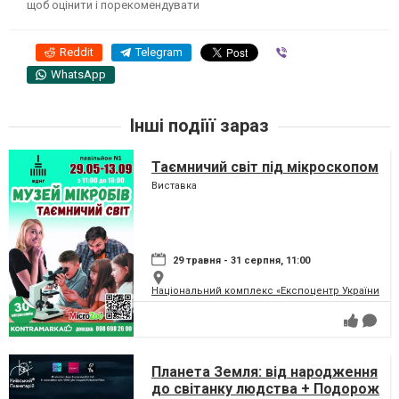
щоб оцінити і порекомендувати
Reddit
Telegram
Viber
WhatsApp
Інші подіїї зараз
Таємничий світ під мікроскопом
Виставка
29 травня - 31 серпня, 11:00
Національний комплекс «Експоцентр України» (
Планета Земля: від народження
до світанку людства + Подорож