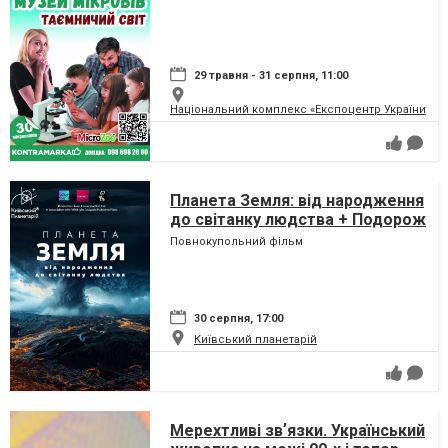
29 травня - 31 серпня, 11:00
Національний комплекс «Експоцентр України» (
Планета Земля: від народження
до світанку людства + Подорож
сузір'ями (класична програма)
Повнокупольний фільм
30 серпня, 17:00
Київський планетарій
Мерехтливі звʼязки. Український