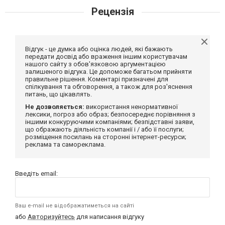
Рецензія
Відгук - це думка або оцінка людей, які бажають
передати досвід або враження іншим користувачам
нашого сайту з обов'язковою аргументацією
залишеного відгука. Це допоможе багатьом прийняти
правильне рішення. Коментарі призначені для
спілкування та обговорення, а також для роз'яснення
питань, що цікавлять.
Не дозволяється:
використання ненормативної
лексики, погроз або образ; безпосереднє порівняння з
іншими конкуруючими компаніями; безпідставні заяви,
що ображають діяльність компанії і / або її послуги;
розміщення посилань на сторонні інтернет-ресурси;
реклама та самореклама.
Введіть email:
Ваш e-mail не відображатиметься на сайті
або
Авторизуйтесь
для написання відгуку