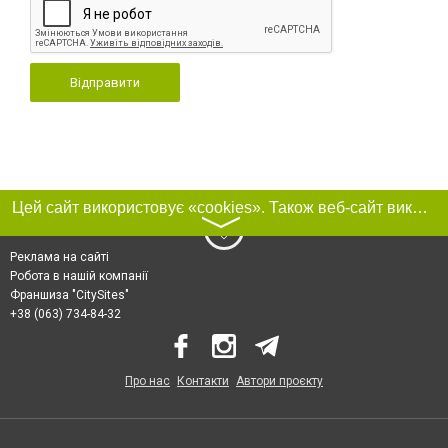
Відправити
Цей сайт використовує «cookies». Також веб-сайт використовує інтернет-сервіс для збору технічних даних стосовно відвідувачів з метою отримання маркетингової та статистичної інформації. Умови обробки даних відвідувачів сайту див.
〉
Реклама на сайті
Робота в нашій компанії
Франшиза "CitySites"
+38 (063) 734-84-32
Про нас
Контакти
Автори проєкту