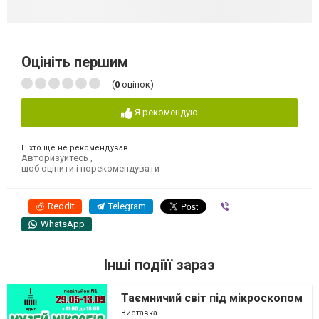
Оцініть першим
(
0
оцінок)
Я рекомендую
Ніхто ще не рекомендував
Авторизуйтесь
,
щоб оцінити і порекомендувати
Reddit
Telegram
Viber
WhatsApp
Інші подіїї зараз
Таємничий світ під мікроскопом
Виставка