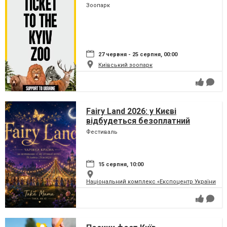
Зоопарк
27 червня - 25 серпня, 00:00
Київський зоопарк
Fairy Land 2026: у Києві
відбудеться безоплатний
сімейний фестиваль, який
Фестиваль
перетворить парк на ВДНГ на
чарівну країну
15 серпня, 10:00
Національний комплекс «Експоцентр України» (