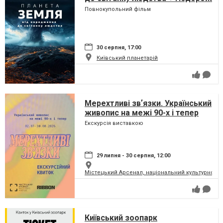
сузір'ями (класична програма)
Повнокупольний фільм
30 серпня, 17:00
Київський планетарій
Мерехтливі звʼязки. Український
живопис на межі 90-х і тепер
Екскурсія виставкою
29 липня - 30 серпня, 12:00
Містецький Арсенал, національний культурно-м
Київський зоопарк