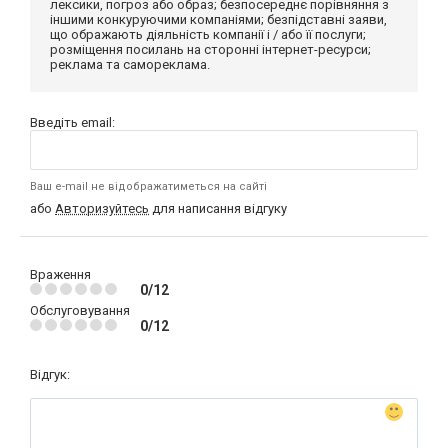
лексики, погроз або образ; безпосереднє порівняння з
іншими конкуруючими компаніями; безпідставні заяви,
що ображають діяльність компанії і / або її послуги;
розміщення посилань на сторонні інтернет-ресурси;
реклама та самореклама.
Введіть email:
Ваш e-mail не відображатиметься на сайті
або
Авторизуйтесь
для написання відгуку
Враження
0/12
Обслуговування
0/12
Відгук: