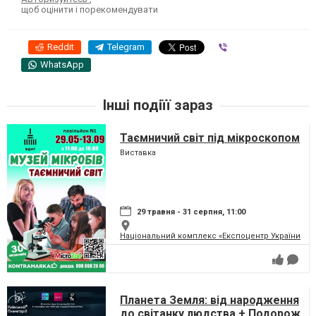
щоб оцінити і порекомендувати
Reddit
Telegram
Viber
WhatsApp
Інші подіїї зараз
Таємничий світ під мікроскопом
Виставка
29 травня - 31 серпня, 11:00
Національний комплекс «Експоцентр України» (
Планета Земля: від народження
до світанку людства + Подорож