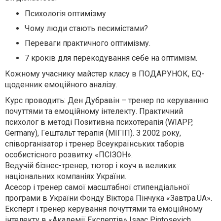
Психологія оптимізму
Чому люди стають песимістами?
Переваги практичного оптимізму.
7 кроків для перекодування себе на оптимізм.
Кожному учаснику майстер класу в ПОДАРУНОК, EQ-
щоденник емоційного аналізу.
Курс проводить: Ден Дубравін – тренер по керуванню
почуттями та емоційному інтелекту. Практичний
психолог в методі Позитивна психотерапія (WIAPP,
Germany), Гештальт терапія (МІГІП). З 2002 року,
співорганізатор і тренер Всеукраїнських таборів
особистісного розвитку «ПСІЗОН».
Ведучій бізнес-тренер, тютор і коуч в великих
національних компаніях України.
Асесор і тренер самої масштабної стипендіальної
програми в України Фонду Віктора Пінчука «Завтра.UA».
Експерт і тренер керування почуттями та емоційному
інтелекту в «Академії Експертів» Isaac Pintosevich