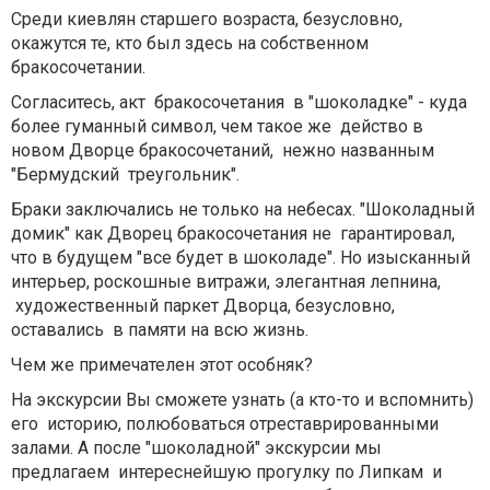
Среди киевлян старшего возраста, безусловно,
окажутся те, кто был здесь на собственном
бракосочетании.
Согласитесь, акт бракосочетания в "шоколадке" - куда
более гуманный символ, чем такое же действо в
новом Дворце бракосочетаний, нежно названным
"Бермудский треугольник".
Браки заключались не только на небесах. "Шоколадный
домик" как Дворец бракосочетания не гарантировал,
что в будущем "все будет в шоколаде". Но изысканный
интерьер, роскошные витражи, элегантная лепнина,
художественный паркет Дворца, безусловно,
оставались в памяти на всю жизнь.
Чем же примечателен этот особняк?
На экскурсии Вы сможете узнать (а кто-то и вспомнить)
его историю, полюбоваться отреставрированными
залами. А после "шоколадной" экскурсии мы
предлагаем интереснейшую прогулку по Липкам и