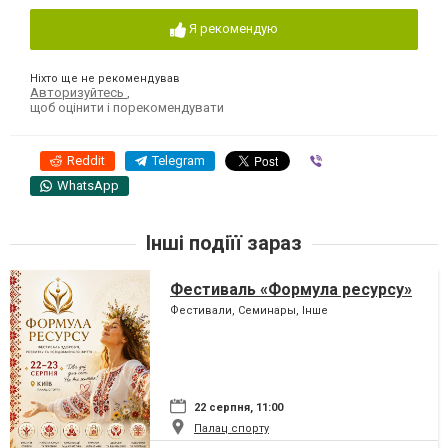
Я рекомендую
Ніхто ще не рекомендував
Авторизуйтесь
,
щоб оцінити і порекомендувати
Reddit
Telegram
Viber
WhatsApp
Інші подіїї зараз
Фестиваль «Формула ресурсу»
Фестивали, Семинары, Інше
22 серпня, 11:00
Палац спорту