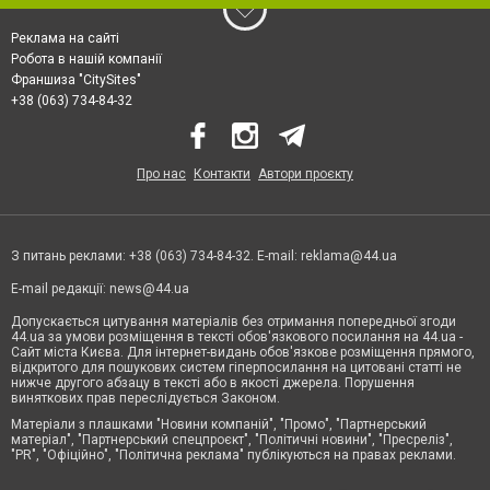
Реклама на сайті
Робота в нашій компанії
Франшиза "CitySites"
+38 (063) 734-84-32
Про нас
Контакти
Автори проєкту
З питань реклами: +38 (063) 734-84-32. E-mail:
reklama@44.ua
E-mail редакції:
news@44.ua
Допускається цитування матеріалів без отримання попередньої згоди
44.ua за умови розміщення в тексті обов'язкового посилання на 44.ua -
Сайт міста Києва. Для інтернет-видань обов'язкове розміщення прямого,
відкритого для пошукових систем гіперпосилання на цитовані статті не
нижче другого абзацу в тексті або в якості джерела. Порушення
виняткових прав переслідується Законом.
Матеріали з плашками "Новини компаній", "Промо", "Партнерський
матеріал", "Партнерський спецпроєкт", "Політичні новини", "Пресреліз",
"PR", "Офіційно", "Політична реклама" публікуються на правах реклами.