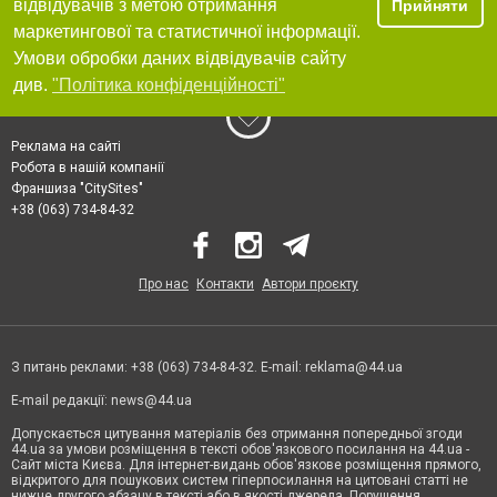
відвідувачів з метою отримання
Прийняти
маркетингової та статистичної інформації.
Умови обробки даних відвідувачів сайту
див.
"Політика конфіденційності"
Реклама на сайті
Робота в нашій компанії
Франшиза "CitySites"
+38 (063) 734-84-32
Про нас
Контакти
Автори проєкту
З питань реклами: +38 (063) 734-84-32. E-mail:
reklama@44.ua
E-mail редакції:
news@44.ua
Допускається цитування матеріалів без отримання попередньої згоди
44.ua за умови розміщення в тексті обов'язкового посилання на 44.ua -
Сайт міста Києва. Для інтернет-видань обов'язкове розміщення прямого,
відкритого для пошукових систем гіперпосилання на цитовані статті не
нижче другого абзацу в тексті або в якості джерела. Порушення