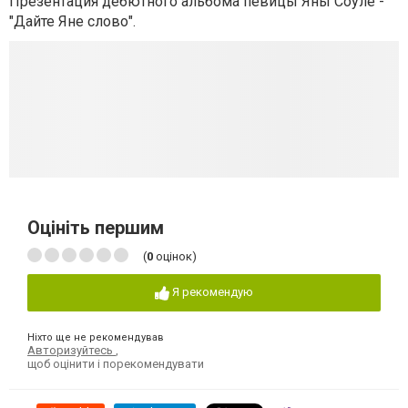
Презентация дебютного альбома певицы Яны Соуле -
"Дайте Яне слово".
Оцініть першим
(
0
оцінок)
Я рекомендую
Ніхто ще не рекомендував
Авторизуйтесь
,
щоб оцінити і порекомендувати