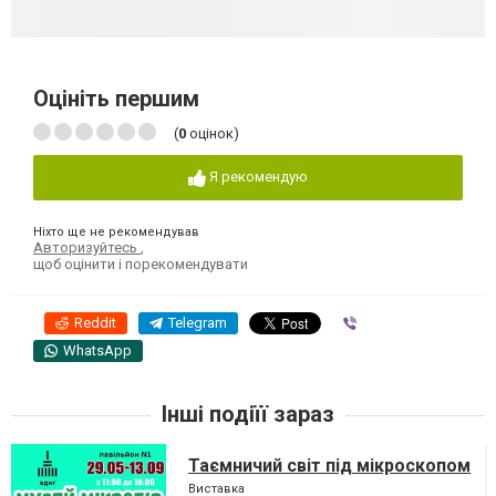
Оцініть першим
(
0
оцінок)
Я рекомендую
Ніхто ще не рекомендував
Авторизуйтесь
,
щоб оцінити і порекомендувати
Reddit
Telegram
Viber
WhatsApp
Інші подіїї зараз
Таємничий світ під мікроскопом
Виставка