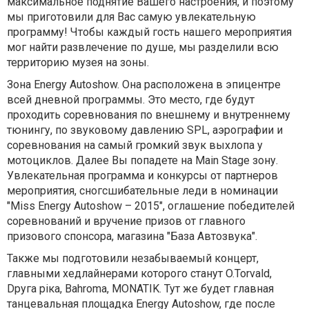
максимальное поднятие Вашего настроения, и поэтому
мы приготовили для Вас самую увлекательную
программу! Чтобы каждый гость нашего мероприятия
мог найти развлечение по душе, мы разделили всю
территорию музея на зоны.
Зона Еnergy Autoshow. Она расположена в эпицентре
всей дневной программы. Это место, где будут
проходить соревнования по внешнему и внутреннему
тюнингу, по звуковому давлению SPL, аэрографии и
соревнования на самый громкий звук выхлопа у
мотоциклов. Далее Вы попадете на Main Stage зону.
Увлекательная программа и конкурсы от партнеров
мероприятия, сногсшибательные леди в номинации
"Мiss Energy Autoshow – 2015", оглашение победителей
соревнований и вручение призов от главного
призового спонсора, магазина "База Автозвука".
Также мы подготовили незабываемый концерт,
главными хедлайнерами которого станут O.Torvald,
Dруга рiка, Bahroma, MONATIK. Тут же будет главная
танцевальная площадка Energy Autoshow, где после