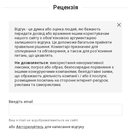
Рецензія
Відгук - це думка або оцінка людей, які бажають
передати досвід або враження іншим користувачам
нашого сайту з обов'язковою аргументацією
залишеного відгука. Це допоможе багатьом прийняти
правильне рішення. Коментарі призначені для
спілкування та обговорення, а також для роз'яснення
питань, що цікавлять.
Не дозволяється:
використання ненормативної
лексики, погроз або образ; безпосереднє порівняння з
іншими конкуруючими компаніями; безпідставні заяви,
що ображають діяльність компанії і / або її послуги;
розміщення посилань на сторонні інтернет-ресурси;
реклама та самореклама.
Введіть email:
Ваш e-mail не відображатиметься на сайті
або
Авторизуйтесь
для написання відгуку