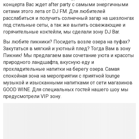
концерта Вас ждет after party с самыми энергичными
сетами этого лета от DJ FM. Для любителей
расслабиться и получить солнечный загар на шезлонгах
под стильные сеты, а так же выпить освежающие и
горячительные коктейли, мы сделали зону DJ Bar.
Вы любите пикники? Посидеть возле озера на пуфах?
Закутаться в мягкий и уютный плед? Тогда Вам в зону
Пикник! Мы предлагаем вам сочетание уюта и красоты
природного ландшафта, вкусную еду и
прохладительные напитки на берегу озера. Самая
спокойная зона на мероприятии с приятной lounge
музыкой и изысканными напитками от сети магазинов
GOOD WINE. Для специальных гостей нашего шоу мы
предусмотрели VIP зону.