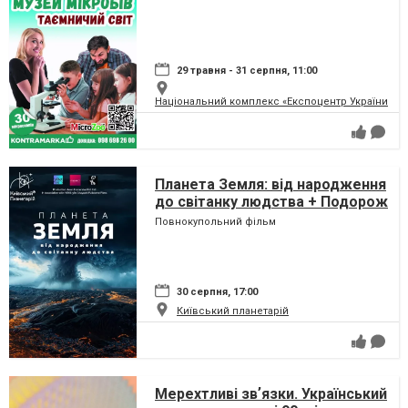
29 травня - 31 серпня, 11:00
Національний комплекс «Експоцентр України» (
Планета Земля: від народження
до світанку людства + Подорож
сузір'ями (класична програма)
Повнокупольний фільм
30 серпня, 17:00
Київський планетарій
Мерехтливі звʼязки. Український