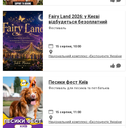
Fairy Land 2026: у Києві
відбудеться безоплатний
сімейний фестиваль, який
Фестиваль
перетворить парк на ВДНГ на
чарівну країну
15 серпня, 10:00
Національний комплекс «Експоцентр України» (
Песики фест Київ
Фестиваль для песиків та пет-батьків
15 серпня, 11:00
Національний комплекс «Експоцентр України» (