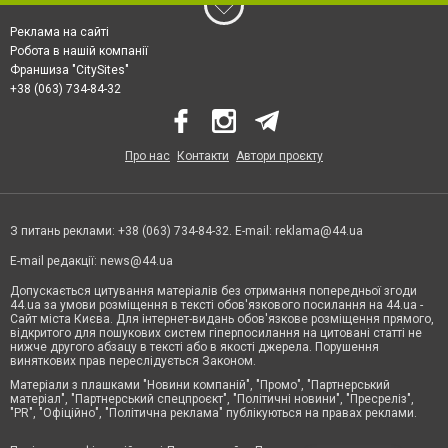
Реклама на сайті
Робота в нашій компанії
Франшиза "CitySites"
+38 (063) 734-84-32
Про нас
Контакти
Автори проєкту
З питань реклами: +38 (063) 734-84-32. E-mail:
reklama@44.ua
E-mail редакції:
news@44.ua
Допускається цитування матеріалів без отримання попередньої згоди
44.ua за умови розміщення в тексті обов'язкового посилання на 44.ua -
Сайт міста Києва. Для інтернет-видань обов'язкове розміщення прямого,
відкритого для пошукових систем гіперпосилання на цитовані статті не
нижче другого абзацу в тексті або в якості джерела. Порушення
виняткових прав переслідується Законом.
Матеріали з плашками "Новини компаній", "Промо", "Партнерський
матеріал", "Партнерський спецпроєкт", "Політичні новини", "Пресреліз",
"PR", "Офіційно", "Політична реклама" публікуються на правах реклами.