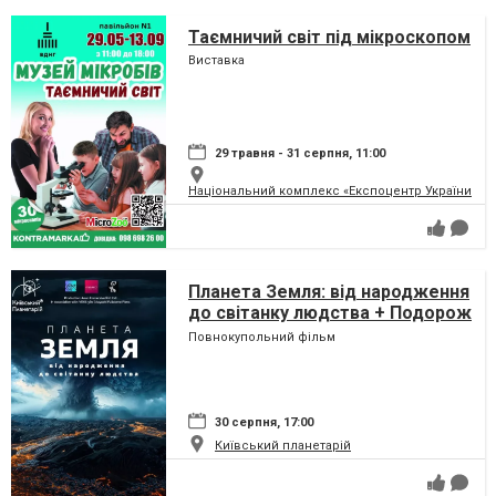
Таємничий світ під мікроскопом
Виставка
29 травня - 31 серпня, 11:00
Національний комплекс «Експоцентр України» (
Планета Земля: від народження
до світанку людства + Подорож
сузір'ями (класична програма)
Повнокупольний фільм
30 серпня, 17:00
Київський планетарій