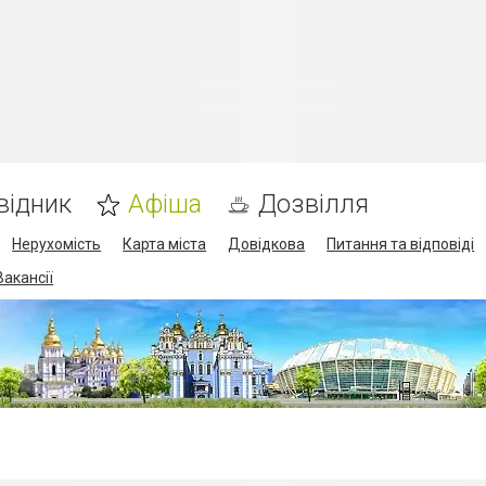
відник
Афіша
Дозвілля
Нерухомість
Карта міста
Довідкова
Питання та відповіді
Вакансії