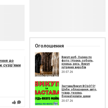
Оголошення
Викуп шуб, Оцінка по
ення до
фото | Норка, соболь,
куница, рись. Викуп
ж сузір'ями
хутряних виробів
20.07.26
Застава/Викуп ВСЬОГО!
Шуби, обладнання, авто,
товар, техніка,
будматеріали, шини
20.07.26