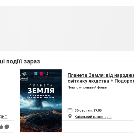
ші подіїї зараз
Планета Земля: від народж
світанку людства + Подоро
(класична програма)
Повнокупольний фільм
30 серпня, 17:00
ВДНГ)
Київський планетарій