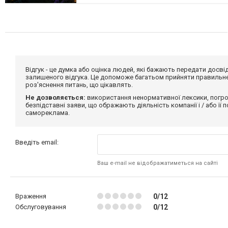
Відгук - це думка або оцінка людей, які бажають передати дос
залишеного відгука. Це допоможе багатьом прийняти правильне 
роз'яснення питань, що цікавлять.
Не дозволяється:
використання ненормативної лексики, погро
безпідставні заяви, що ображають діяльність компанії і / або її
самореклама.
Введіть email:
Ваш e-mail не відображатиметься на сайті
Враження
0/12
Обслуговування
0/12