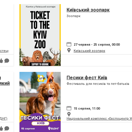
Київський зоопарк
Зоопарк
27 червня - 25 серпня, 00:00
истецький та музейний комплекс
Київський зоопарк
я
Песики фест Київ
який
Фестиваль для песиків та пет-батьків
ну
15 серпня, 11:00
ВДНГ)
Національний комплекс «Експоцентр У