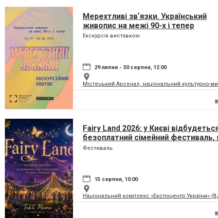
Мерехтливі звʼязки. Український
живопис на межі 90-х і тепер
Екскурсія виставкою
29 липня - 30 серпня, 12:00
Містецький Арсенал, національний культурно-м
Fairy Land 2026: у Києві відбудетьс
безоплатний сімейний фестиваль, 
перетворить парк на ВДНГ на чарів
Фестиваль
країну
15 серпня, 10:00
Національний комплекс «Експоцентр України» (