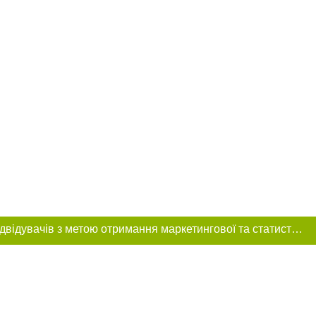
Цей сайт використовує «cookies». Також веб-сайт використовує інтернет-сервіс для збору технічних даних стосовно відвідувачів з метою отримання маркетингової та статистичної інформації. Умови обробки даних відвідувачів сайту див.