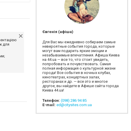
Євгенія (афіша)
ментацією
Для Вас мы ежедневно собираем самые
ж для
невероятные события города, которые
могут вам подарить яркие эмоции и
незабываемые впечатления. Афиша Киева
ми;
на 44.ua — все то, что стоит увидеть,
попробовать и почувствовать. Самая
полная информация о культурной жизни
города! Все события в ночных клубах,
кинотеатрах, концертных залах,
ресторанах и др. — все это и многое
другое, вы найдете в Афише сайта города
Киева 44.ua!
Телефон:
(098) 286 94 85
E-mail:
ed@citysites.com.ua