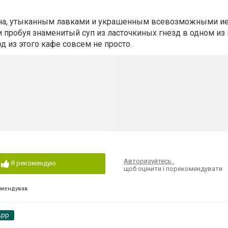
ауна, утыканным лавками и украшенным всевозможными и
 пробуя знаменитый суп из ласточкиных гнезд в одном из
д из этого кафе совсем не просто.
Авторизуйтесь
,
Я рекомендую
щоб оцінити і порекомендувати
омендував
App