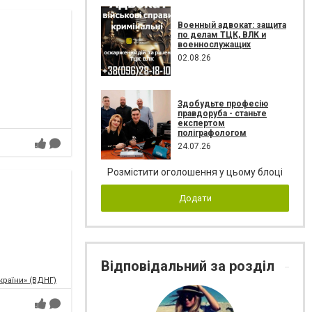
Военный адвокат: защита
по делам ТЦК, ВЛК и
военнослужащих
02.08.26
Здобудьте професію
правдоруба - станьте
експертом
поліграфологом
24.07.26
Розмістити оголошення у цьому блоці
Додати
Відповідальний за розділ
країни» (ВДНГ)