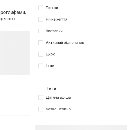
Театри
ероглифами,
 целого
Нічне життя
Виставки
Активний відпочинок
Цирк
Інше
Теги
Дитяча афіша
Безкоштовно