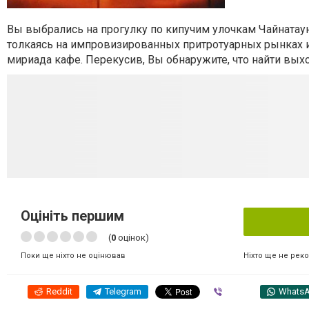
Вы выбрались на прогулку по кипучим улочкам Чайнат
толкаясь на импровизированных притротуарных рынках и
мириада кафе. Перекусив, Вы обнаружите, что найти выхо
Оцініть першим
(
0
оцінок)
Ніхто ще не рек
Поки ще ніхто не оцінював
Reddit
Telegram
Viber
Whats