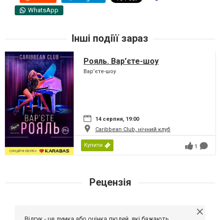
WhatsApp
Інші подіїї зараз
Рояль. Вар’єте-шоу
Вар’єте-шоу
14 серпня, 19:00
Caribbean Club, нічний клуб
Купити
1
Рецензія
Відгук - це думка або оцінка людей, які бажають