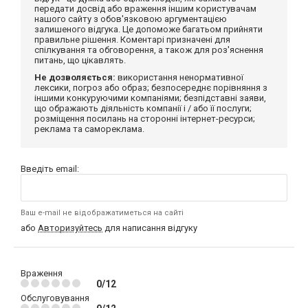
передати досвід або враження іншим користувачам
нашого сайту з обов'язковою аргументацією
залишеного відгука. Це допоможе багатьом прийняти
правильне рішення. Коментарі призначені для
спілкування та обговорення, а також для роз'яснення
питань, що цікавлять.
Не дозволяється:
використання ненормативної
лексики, погроз або образ; безпосереднє порівняння з
іншими конкуруючими компаніями; безпідставні заяви,
що ображають діяльність компанії і / або її послуги;
розміщення посилань на сторонні інтернет-ресурси;
реклама та самореклама.
Введіть email:
Ваш e-mail не відображатиметься на сайті
або
Авторизуйтесь
для написання відгуку
Враження
0/12
Обслуговування