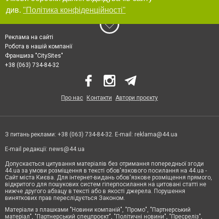
див.
"Політика конфіденційності"
Реклама на сайті
Робота в нашій компанії
Франшиза "CitySites"
+38 (063) 734-84-32
Про нас
Контакти
Автори проєкту
З питань реклами: +38 (063) 734-84-32. E-mail:
reklama@44.ua
E-mail редакції:
news@44.ua
Допускається цитування матеріалів без отримання попередньої згоди
44.ua за умови розміщення в тексті обов'язкового посилання на 44.ua -
Сайт міста Києва. Для інтернет-видань обов'язкове розміщення прямого,
відкритого для пошукових систем гіперпосилання на цитовані статті не
нижче другого абзацу в тексті або в якості джерела. Порушення
виняткових прав переслідується Законом.
Матеріали з плашками "Новини компаній", "Промо", "Партнерський
матеріал", "Партнерський спецпроєкт", "Політичні новини", "Пресреліз",