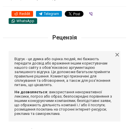
Reddit
Telegram
Viber
WhatsApp
Рецензія
Відгук - це думка або оцінка людей, які бажають
передати досвід або враження іншим користувачам
нашого сайту з обов'язковою аргументацією
залишеного відгука. Це допоможе багатьом прийняти
правильне рішення. Коментарі призначені для
спілкування та обговорення, а також для роз'яснення
питань, що цікавлять.
Не дозволяється:
використання ненормативної
лексики, погроз або образ; безпосереднє порівняння з
іншими конкуруючими компаніями; безпідставні заяви,
що ображають діяльність компанії і / або її послуги;
розміщення посилань на сторонні інтернет-ресурси;
реклама та самореклама.