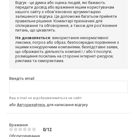
Відгук - це думка або оцінка людей, які бажають
передати досвід або враження іншим користувачам
нашого сайту з обов'язковою аргументацією
залишеного відгука. Це допоможе багатьом прийняти
правильне рішення. Коментарі призначені для
спілкування та обговорення, а також для роз'яснення
питань, що цікавлять.
Не дозволяється:
використання ненормативної
лексики, погроз або образ; безпосереднє порівняння з
іншими конкуруючими компаніями; безпідставні заяви,
що ображають діяльність компанії і / або її послуги;
розміщення посилань на сторонні інтернет-ресурси;
реклама та самореклама.
Введіть email:
Ваш e-mail не відображатиметься на сайті
або
Авторизуйтесь
для написання відгуку
Враження
0/12
Обслуговування