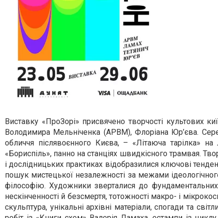
Виставку «ПроЗорі» присвячено творчості культових ки
Володимира Мельніченка (АРВМ), Флоріана Юр’єва. Сер
обличчя післявоєнного Києва, – «Літаюча тарілка» на 
«Бориспіль», панно на станціях швидкісного трамвая. Тв
і дослідницьких практиках відобразилися ключові тенденц
пошук мистецької незалежності за межами ідеологічног
філософію. Художники зверталися до фундаментальних
нескінченності й безсмертя, тотожності макро- і мікрокос
скульптура, унікальні архівні матеріали, спогади та св
робіт із «Книги схем» Валерія Ламаха, естампи із цикл