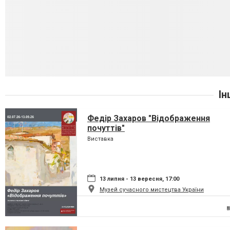
Ін
Федір Захаров "Відображення
почуттів"
Виставка
13 липня - 13 вересня, 17:00
Музей сучасного мистецтва України