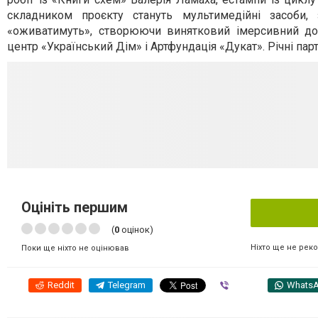
складником проєкту стануть мультимедійні засоби, з
«оживатимуть», створюючи винятковий імерсивний досв
центр «Український Дім» і Артфундація «Дукат». Річні пар
Оцініть першим
(
0
оцінок)
Ніхто ще не рек
Поки ще ніхто не оцінював
Reddit
Telegram
Viber
Whats