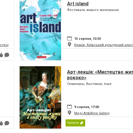
Art island
Фестиваль живого малювання
15 серпня, 10:30
истецький та музейний комплекс
Краків, Київський культурний клас
Арт-лекція: «Мистецтво жит
рококо»
Семинары, Выставки, Інше
9 серпня, 17:00
Моді Art&Wine Gallery
Купити