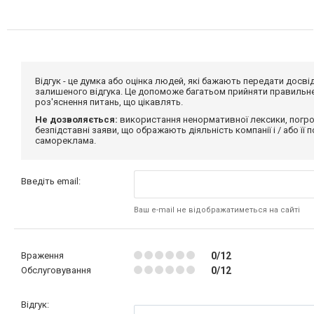
Відгук - це думка або оцінка людей, які бажають передати дос
залишеного відгука. Це допоможе багатьом прийняти правильне 
роз'яснення питань, що цікавлять.
Не дозволяється:
використання ненормативної лексики, погро
безпідставні заяви, що ображають діяльність компанії і / або її
самореклама.
Введіть email:
Ваш e-mail не відображатиметься на сайті
Враження
0/12
Обслуговування
0/12
Відгук: