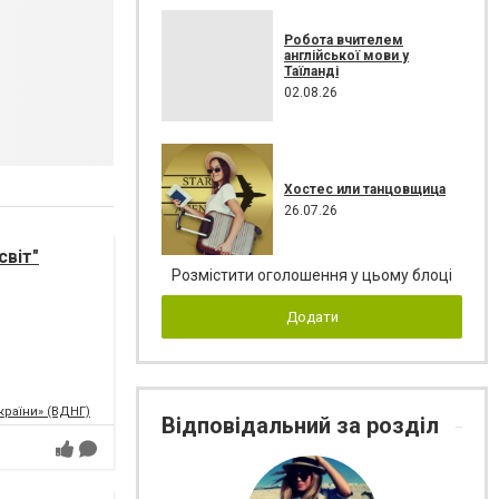
Робота вчителем
англійської мови у
Таїланді
02.08.26
Хостес или танцовщица
26.07.26
світ"
Розмістити оголошення у цьому блоці
Додати
країни» (ВДНГ)
Відповідальний за розділ