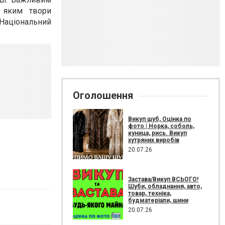
и яким твори
Національний
Оголошення
Викуп шуб, Оцінка по
фото | Норка, соболь,
куница, рись. Викуп
хутряних виробів
20.07.26
Застава/Викуп ВСЬОГО!
Шуби, обладнання, авто,
товар, техніка,
будматеріали, шини
20.07.26