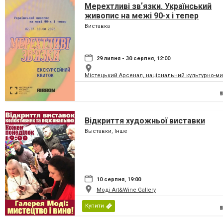
Мерехтливі звʼязки. Український
живопис на межі 90-х і тепер
Виставка
29 липня - 30 серпня, 12:00
Містецький Арсенал, національний культурно-м
Відкриття художньої виставки
Выставки, Інше
10 серпня, 19:00
Моді Art&Wine Gallery
Купити