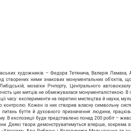
ївських художників – Федора Тетянича, Валерія Ламаха, 
ед створених ними знакових монументальних об’єктів, щ
Либідській, мозаїки Річпорту, Центрального автовокзал
орчість цих митців не обмежувалася монументалістикою. В ї
ії часу: експерименти на перетині мистецтва й науки, муль
о контролю. Кожен із них створив власну символьну сист
 питань буття й духовного призначення людини, працюв
му. В експозиції буде представлено понад 200 робіт – живо
ітлини. Деякі твори демонструватимуться вперше, зокрема 
у «Хіросіма» Ади Рибачук і Володимира Мельніченка та і