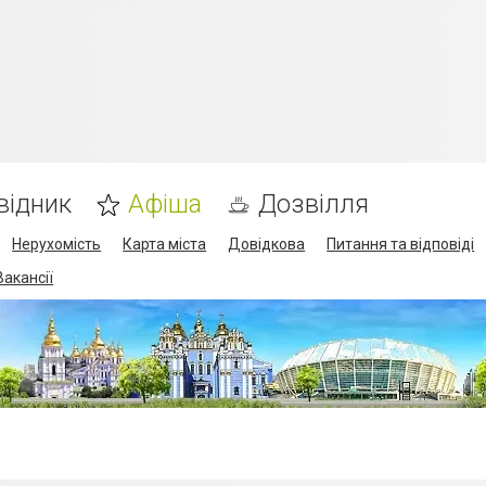
відник
Афіша
Дозвілля
Нерухомість
Карта міста
Довідкова
Питання та відповіді
Вакансії