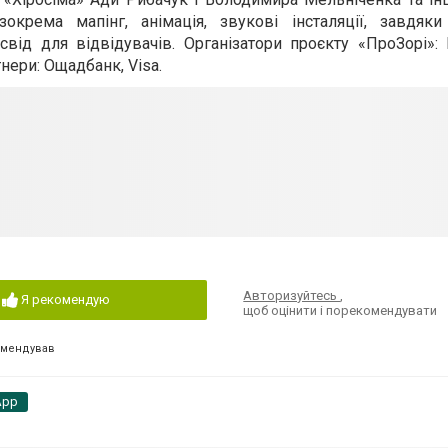
окрема мапінг, анімація, звукові інсталяції, завдяк
ід для відвідувачів. Організатори проєкту «ПроЗорі»: 
тнери: Ощадбанк, Visa.
Авторизуйтесь
,
Я рекомендую
щоб оцінити і порекомендувати
омендував
App