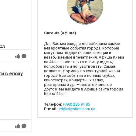
Євгенія (афіша)
Для Вас мы ежедневно собираем самые
тер
невероятные события города, которые
могут вам подарить яркие эмоции и
незабываемые впечатления. Афиша Киева
на 44.ua — все то, что стоит увидеть,
попробовать и почувствовать. Самая
полная информация о культурной жизни
и в епоху
города! Все события в ночных клубах,
кинотеатрах, концертных залах,
ресторанах и др. — все это и многое
другое, вы найдете в Афише сайта города
Киева 44.ua!
Телефон:
(098) 286 94 85
E-mail:
ed@citysites.com.ua