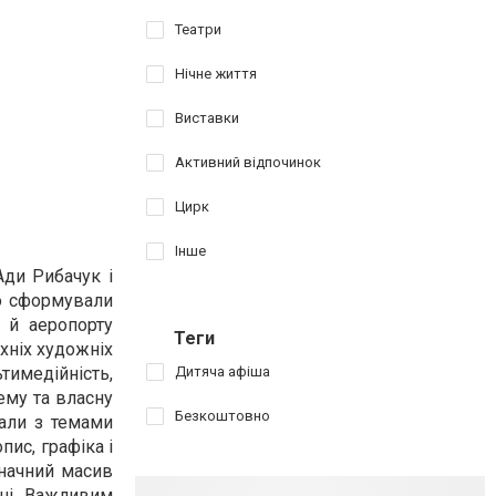
Театри
Нічне життя
Виставки
Активний відпочинок
Цирк
Інше
Ади Рибачук і
о сформували
у й аеропорту
Теги
хніх художніх
тимедійність,
Дитяча афіша
ему та власну
Безкоштовно
али з темами
пис, графіка і
значний масив
нші. Важливим