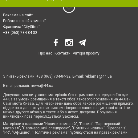
Реклама на сайті
Робота в нашій компанії
Франшиза "CitySites"
+38 (063) 734-84-32
Про нас
Контакти
Автори проєкту
З питань реклами: +38 (063) 734-84-32. E-mail:
reklama@44.ua
E-mail редакції:
news@44.ua
Допускається цитування матеріалів без отримання попередньої згоди
44.ua за умови розміщення в тексті обов'язкового посилання на 44.ua -
Сайт міста Києва. Для інтернет-видань обов'язкове розміщення прямого,
відкритого для пошукових систем гіперпосилання на цитовані статті не
нижче другого абзацу в тексті або в якості джерела. Порушення
виняткових прав переслідується Законом.
Матеріали з плашками "Новини компаній", "Промо", "Партнерський
матеріал", "Партнерський спецпроєкт", "Політичні новини", "Пресреліз",
"PR", "Офіційно", "Політична реклама" публікуються на правах реклами.