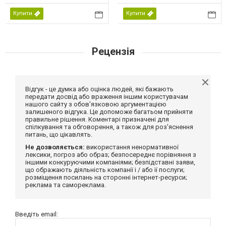
Купити
Купити
Рецензія
Відгук - це думка або оцінка людей, які бажають
передати досвід або враження іншим користувачам
нашого сайту з обов'язковою аргументацією
залишеного відгука. Це допоможе багатьом прийняти
правильне рішення. Коментарі призначені для
спілкування та обговорення, а також для роз'яснення
питань, що цікавлять.
Не дозволяється:
використання ненормативної
лексики, погроз або образ; безпосереднє порівняння з
іншими конкуруючими компаніями; безпідставні заяви,
що ображають діяльність компанії і / або її послуги;
розміщення посилань на сторонні інтернет-ресурси;
реклама та самореклама.
Введіть email: