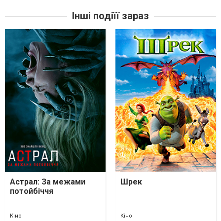
Інші подіїї зараз
Астрал: За межами
Шрек
потойбіччя
Кіно
Кіно