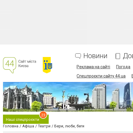
Новини
До
Реклама на сайті
Погода
Спецпроєкти сайту 44.ua
23
Наші спецпроєкти
Головна
Афіша
Театри
Бери, люби, беги