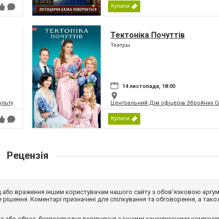
Купити
Тектоніка Почуттів
Театры
14 листопада, 18:00
ьтури і мистецтв Федерації профспілок України
Центральний Дім офіцерів Збройних Си
Купити
Рецензія
від або враження іншим користувачам нашого сайту з обов'язковою аргу
рішення. Коментарі призначені для спілкування та обговорення, а тако
з або образ; безпосереднє порівняння з іншими конкуруючими компанія