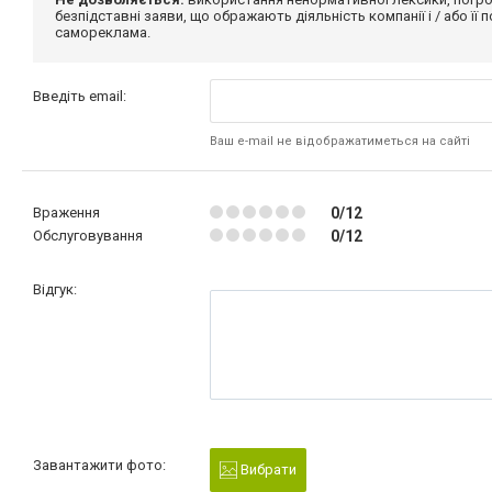
безпідставні заяви, що ображають діяльність компанії і / або її
самореклама.
Введіть email:
Ваш e-mail не відображатиметься на сайті
Враження
0/12
Обслуговування
0/12
Відгук:
Завантажити фото:
Вибрати