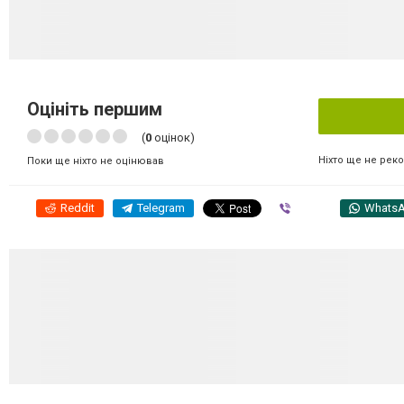
Оцініть першим
(
0
оцінок)
Ніхто ще не рек
Поки ще ніхто не оцінював
Reddit
Telegram
Viber
Whats