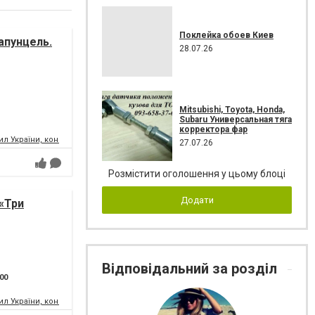
Поклейка обоев Киев
апунцель.
28.07.26
Mitsubishi, Toyota, Honda,
Subaru Универсальная тяга
корректора фар
л України, концертний зал
27.07.26
Розмістити оголошення у цьому блоці
Додати
«Три
Відповідальний за розділ
:00
л України, концертний зал