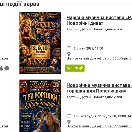
ші подіїї зараз
Чарівна музична вистава «Р
Новорічні дива»
Театры, Детям, Новогодние ёлки
2 січня 2027, 12:00
, концертний зал
Центральний Дім офіцерів Збройних Си
Купити
Новорічна музична вистава 
горішки для Попелюшки»
Театры, Детям, Новогодние ёлки
19 - 20 грудня, 11:00, 12:00, 13:00, 14
, концертний зал
Центральний Дім офіцерів Збройних Си