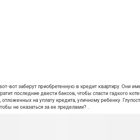
х вот-вот заберут приобретенную в кредит квартиру. Они и
ратит последние двести баксов, чтобы спасти гадкого коте
, отложенных на уплату кредита, уличному ребенку. Глупос
тобы не оказаться за ее пределами? ..