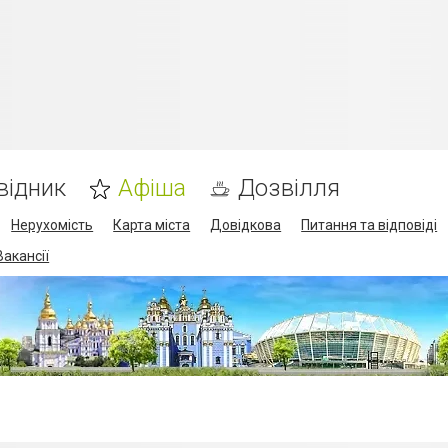
відник
Афіша
Дозвілля
Нерухомість
Карта міста
Довідкова
Питання та відповіді
Вакансії