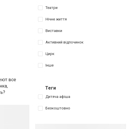
Театри
Нічне життя
Виставки
Активний відпочинок
Цирк
Інше
меют все
нка,
Теги
ть?
Дитяча афіша
Безкоштовно