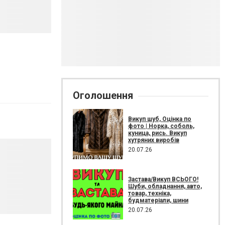
Оголошення
Викуп шуб, Оцінка по
фото | Норка, соболь,
куница, рись. Викуп
хутряних виробів
20.07.26
Застава/Викуп ВСЬОГО!
Шуби, обладнання, авто,
товар, техніка,
будматеріали, шини
20.07.26