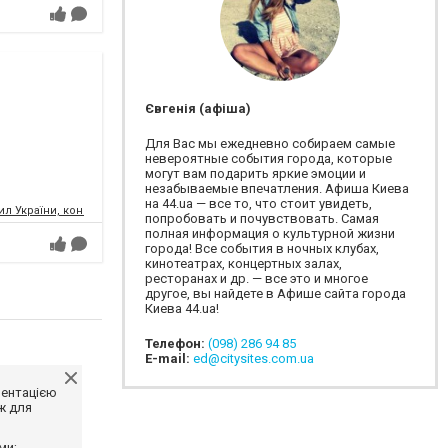
Євгенія (афіша)
Для Вас мы ежедневно собираем самые
невероятные события города, которые
могут вам подарить яркие эмоции и
незабываемые впечатления. Афиша Киева
на 44.ua — все то, что стоит увидеть,
л України, концертний зал
попробовать и почувствовать. Самая
полная информация о культурной жизни
города! Все события в ночных клубах,
кинотеатрах, концертных залах,
ресторанах и др. — все это и многое
другое, вы найдете в Афише сайта города
Киева 44.ua!
Телефон:
(098) 286 94 85
E-mail:
ed@citysites.com.ua
ментацією
ж для
ми;