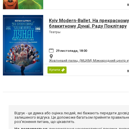
Kyiv Modern-Ballet. На прекрасному
блакитному Дунаї. Раду Поклітару
Театры
29 листопада, 18:00
Жовтневий палац, (МЦКМ) Міжнародний центр кул
Купити
Відгук - це думка або оцінка людей, які бажають передати дос
залишеного відгука. Це допоможе багатьом прийняти правильне 
роз'яснення питань, що цікавлять.
Не дозволяється:
використання ненормативної лексики, погро