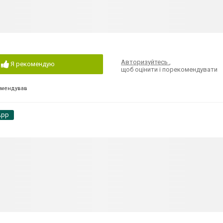
Авторизуйтесь
,
Я рекомендую
щоб оцінити і порекомендувати
омендував
App