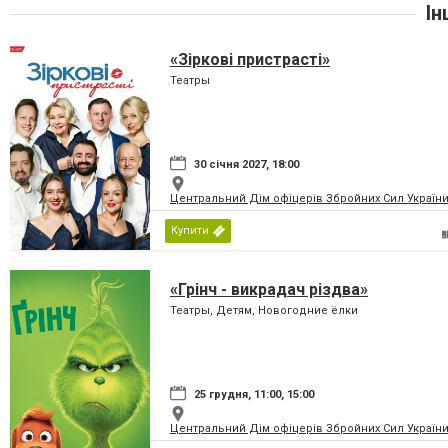
Ін
«Зіркові пристрасті»
Театры
30 січня 2027, 18:00
Центральний Дім офіцерів Збройних Сил України
Купити
«Грінч - викрадач різдва»
Театры, Детям, Новогодние ёлки
25 грудня, 11:00, 15:00
Центральний Дім офіцерів Збройних Сил України