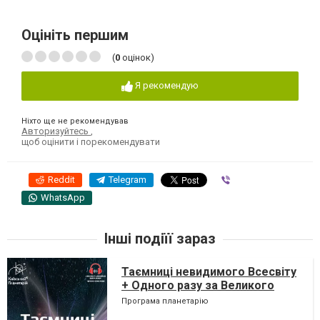
Оцініть першим
(
0
оцінок)
Я рекомендую
Ніхто ще не рекомендував
Авторизуйтесь
,
щоб оцінити і порекомендувати
Reddit
Telegram
Viber
WhatsApp
Інші подіїї зараз
Таємниці невидимого Всесвіту
+ Одного разу за Великого
Вибуху
Програма планетарію