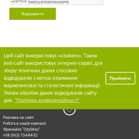
Відправити
Цей сайт використовує «cookies». Також
веб-сайт використовує інтернет-сервіс для
збору технічних даних стосовно
відвідувачів з метою отримання
Прийняти
маркетингової та статистичної інформації.
Умови обробки даних відвідувачів сайту
див.
"Політика конфіденційності"
Реклама на сайті
Робота в нашій компанії
Франшиза "CitySites"
+38 (063) 734-84-32