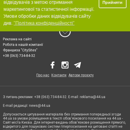
відвідувачів з метою отримання
Прийняти
маркетингової та статистичної інформації.
Умови обробки даних відвідувачів сайту
див.
"Політика конфіденційності"
Реклама на сайті
Робота в нашій компанії
Франшиза "CitySites"
+38 (063) 734-84-32
Про нас
Контакти
Автори проєкту
З питань реклами: +38 (063) 734-84-32. E-mail:
reklama@44.ua
E-mail редакції:
news@44.ua
Допускається цитування матеріалів без отримання попередньої згоди
44.ua за умови розміщення в тексті обов'язкового посилання на 44.ua -
Сайт міста Києва. Для інтернет-видань обов'язкове розміщення прямого,
відкритого для пошукових систем гіперпосилання на цитовані статті не