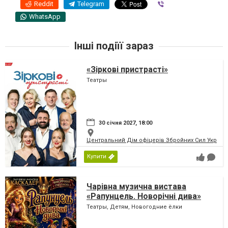
Reddit
Telegram
Viber
WhatsApp
Інші подіїї зараз
«Зіркові пристрасті»
Театры
30 січня 2027, 18:00
Центральний Дім офіцерів Збройних Сил України
Купити
Чарівна музична вистава
«Рапунцель. Новорічні дива»
Театры, Детям, Новогодние ёлки