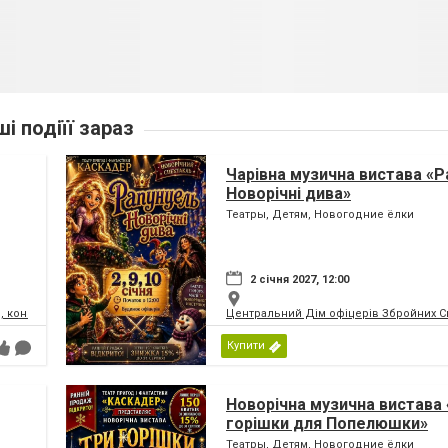
ші подіїї зараз
Чарівна музична вистава «Р
Новорічні дива»
Театры, Детям, Новогодние ёлки
2 січня 2027, 12:00
, концертний зал
Центральний Дім офіцерів Збройних Си
Купити
Новорічна музична вистава 
горішки для Попелюшки»
Театры, Детям, Новогодние ёлки