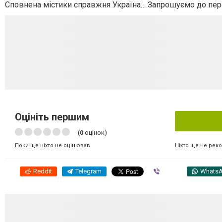
Сповнена містики справжня Україна… Запрошуємо до пер
Оцініть першим
(
0
оцінок)
Ніхто ще не рек
Поки ще ніхто не оцінював
Reddit
Telegram
Viber
Whats