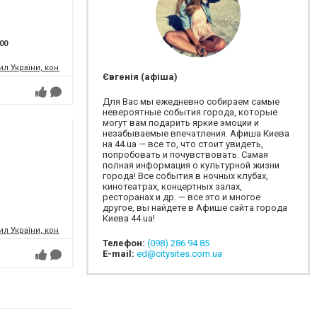
:00
л України, концертний зал
Євгенія (афіша)
Для Вас мы ежедневно собираем самые
невероятные события города, которые
могут вам подарить яркие эмоции и
незабываемые впечатления. Афиша Киева
на 44.ua — все то, что стоит увидеть,
попробовать и почувствовать. Самая
полная информация о культурной жизни
города! Все события в ночных клубах,
кинотеатрах, концертных залах,
ресторанах и др. — все это и многое
другое, вы найдете в Афише сайта города
Киева 44.ua!
л України, концертний зал
Телефон:
(098) 286 94 85
E-mail:
ed@citysites.com.ua