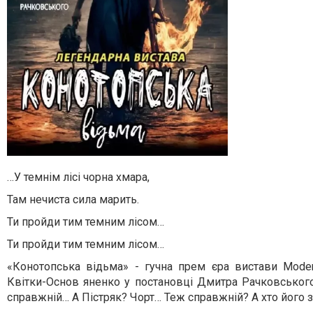
…У темнім лісі чорна хмара,
Там нечиста сила марить.
Ти пройди тим темним лісом…
Ти пройди тим темним лісом…
«Конотопська відьма» - гучна прем єра вистави Mode
Квітки-Основ яненко у постановці Дмитра Рачковського. 
справжній… А Пістряк? Чорт… Теж справжній? А хто його 