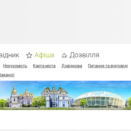
відник
Афіша
Дозвілля
Нерухомість
Карта міста
Довідкова
Питання та відповіді
Вакансії