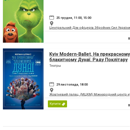
25 грудня, 11:00, 15:00
Центральний Дім офіцерів Збройних Сил України
Kyiv Modern-Ballet. На прекрасному
блакитному Дунаї. Раду Поклітару
Театры
29 листопада, 18:00
Жовтневий палац, (МЦКМ) Міжнародний центр кул
Купити