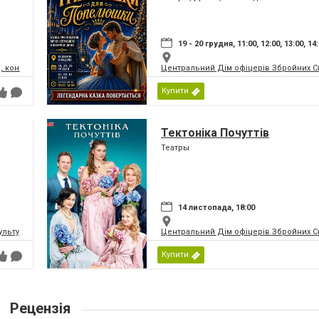
19 - 20 грудня, 11:00, 12:00, 13:00, 14
, концертний зал
Центральний Дім офіцерів Збройних Си
Купити
Тектоніка Почуттів
Театры
14 листопада, 18:00
ьтури і мистецтв Федерації профспілок України
Центральний Дім офіцерів Збройних Си
Купити
Рецензія