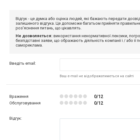
Відгук - це думка або оцінка людей, які бажають передати дос
залишеного відгука. Це допоможе багатьом прийняти правильне 
роз'яснення питань, що цікавлять.
Не дозволяється:
використання ненормативної лексики, погро
безпідставні заяви, що ображають діяльність компанії і / або її
самореклама.
Введіть email:
Ваш e-mail не відображатиметься на сайті
Враження
0/12
Обслуговування
0/12
Відгук: