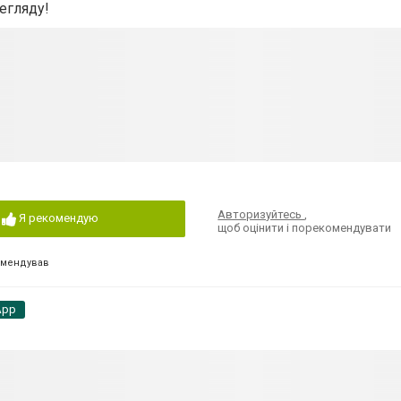
егляду!
Авторизуйтесь
,
Я рекомендую
щоб оцінити і порекомендувати
омендував
App