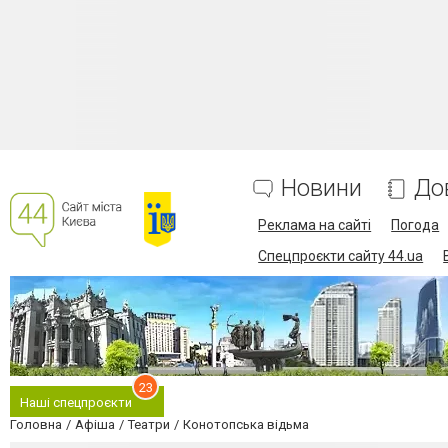
Новини
До
Реклама на сайті
Погода
Спецпроєкти сайту 44.ua
23
Наші спецпроєкти
Головна
Афіша
Театри
Конотопська відьма