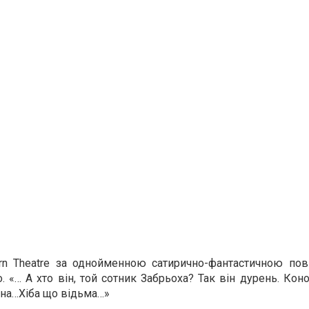
rn Theatre за однойменною сатирично-фантастичною пові
«… А хто він, той сотник Забрьоха? Так він дурень. Коно
зна…Хіба що відьма…»