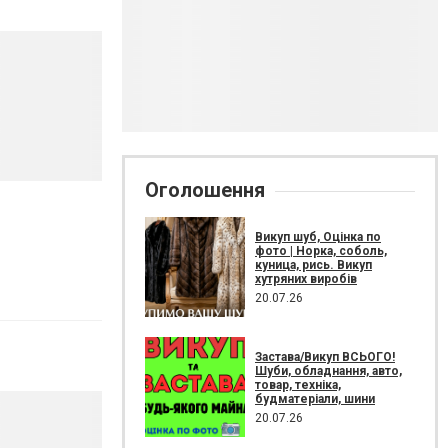
Оголошення
Викуп шуб, Оцінка по
фото | Норка, соболь,
куница, рись. Викуп
хутряних виробів
20.07.26
Застава/Викуп ВСЬОГО!
Шуби, обладнання, авто,
товар, техніка,
будматеріали, шини
20.07.26