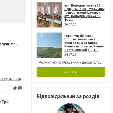
вул. Володимирська 65
Офіс, - м. Київ, Історичний
та престижний Центр; -
вул. Володимирська 65,
фас...
26.07.26
Гореничи Ділянка,
Продам земельный
участок 5км от Киева.
апунцель.
Киевская область, Киево-
Святошинский р-н, с...
24.07.26
Розмістити оголошення у цьому блоці
Додати
л України, концертний зал
Відповідальний за розділ
«Три