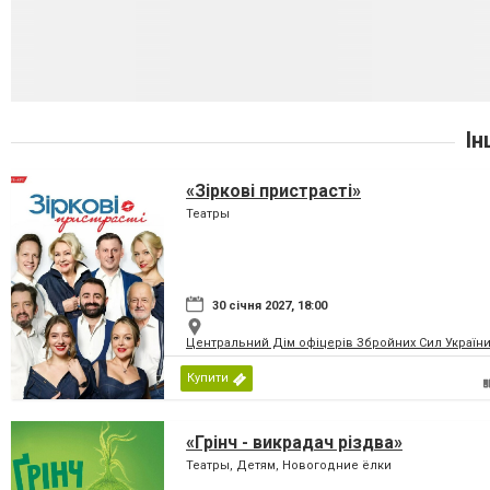
Ін
«Зіркові пристрасті»
Театры
30 січня 2027, 18:00
Центральний Дім офіцерів Збройних Сил України
Купити
«Грінч - викрадач різдва»
Театры, Детям, Новогодние ёлки