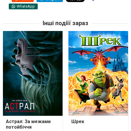
WhatsApp
Інші подіїї зараз
Астрал: За межами
Шрек
потойбіччя