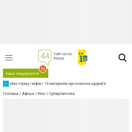
23
Наші спецпроєкти
«
«Без страху і міфів»: 10 матеріалів про психічне здоров’я
Головна
Афіша
Кіно
Суперпапочка