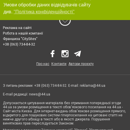
Умови обробки даних відвідувачів сайту
див.
"Політика конфіденційності"
Реклама на сайті
Робота в нашій компанії
Франшиза "CitySites"
+38 (063) 734-84-32
Про нас
Контакти
Автори проєкту
З питань реклами: +38 (063) 734-84-32. E-mail:
reklama@44.ua
E-mail редакції:
news@44.ua
Допускається цитування матеріалів без отримання попередньої згоди
44.ua за умови розміщення в тексті обов'язкового посилання на 44.ua -
Сайт міста Києва. Для інтернет-видань обов'язкове розміщення прямого,
відкритого для пошукових систем гіперпосилання на цитовані статті не
нижче другого абзацу в тексті або в якості джерела. Порушення
виняткових прав переслідується Законом.