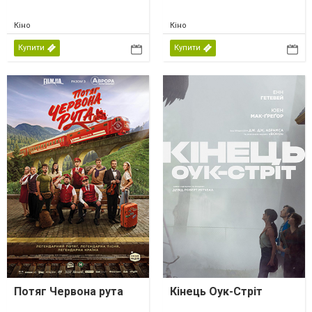
Кіно
Кіно
Купити
Купити
Потяг Червона рута
Кінець Оук-Стріт