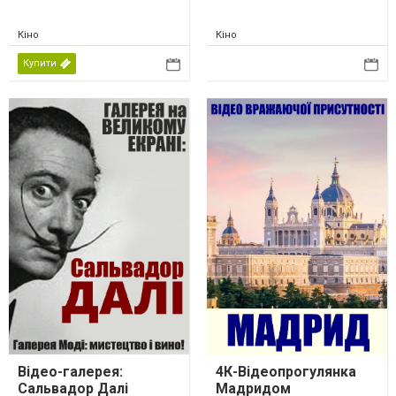
Кіно
Кіно
Купити
Відео-галерея:
4К-Відеопрогулянка
Сальвадор Далі
Мадридом