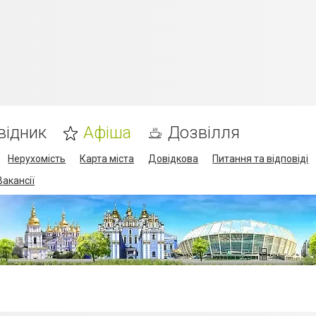
відник
Афіша
Дозвілля
Нерухомість
Карта міста
Довідкова
Питання та відповіді
Вакансії