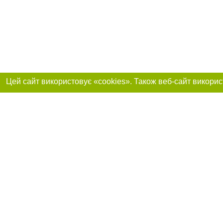
Реклама на сайті
Приєднуйтесь до 
Робота в нашій компанії
Франшиза "CitySites"
Про нас
Контакт
+38 (063) 734-84-32