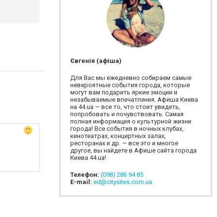
Євгенія (афіша)
Для Вас мы ежедневно собираем самые
невероятные события города, которые
могут вам подарить яркие эмоции и
незабываемые впечатления. Афиша Киева
на 44.ua — все то, что стоит увидеть,
попробовать и почувствовать. Самая
полная информация о культурной жизни
города! Все события в ночных клубах,
кинотеатрах, концертных залах,
ресторанах и др. — все это и многое
другое, вы найдете в Афише сайта города
Киева 44.ua!
Телефон:
(098) 286 94 85
E-mail:
ed@citysites.com.ua