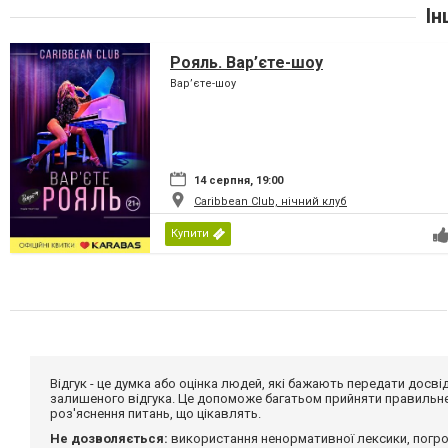
Ін
Рояль. Вар’єте-шоу
Вар’єте-шоу
14 серпня, 19:00
Caribbean Club, нічний клуб
Купити
Відгук - це думка або оцінка людей, які бажають передати дос
залишеного відгука. Це допоможе багатьом прийняти правильне 
роз'яснення питань, що цікавлять.
Не дозволяється:
використання ненормативної лексики, погро