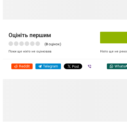
Оцініть першим
(
0
оцінок)
Ніхто ще не рек
Поки ще ніхто не оцінював
Reddit
Telegram
Viber
Whats