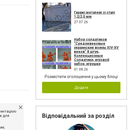
Гаражі металеві зі сталі
1,2/2,0 мм
27.07.26
Набор солдатиков
"Средневековые
украинские воины XIV-XV
веков" 8 штук,
Коллекционные
Солдатики, игровой
набор, игрушки
01.08.26
Розмістити оголошення у цьому блоці
Додати
ментацією
Відповідальний за розділ
ж для
ми;