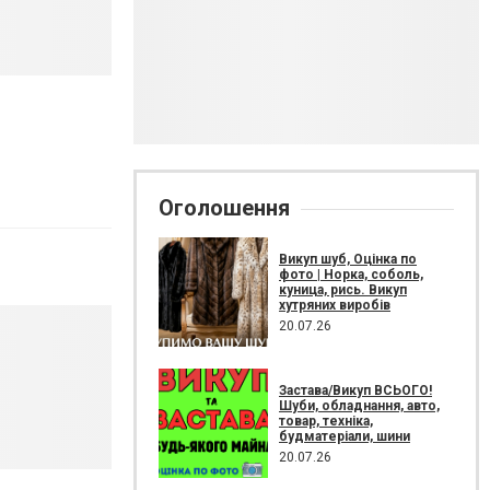
Оголошення
Викуп шуб, Оцінка по
фото | Норка, соболь,
куница, рись. Викуп
хутряних виробів
20.07.26
Застава/Викуп ВСЬОГО!
Шуби, обладнання, авто,
товар, техніка,
будматеріали, шини
20.07.26