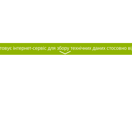
〉
нас :
и
Автори проєкту