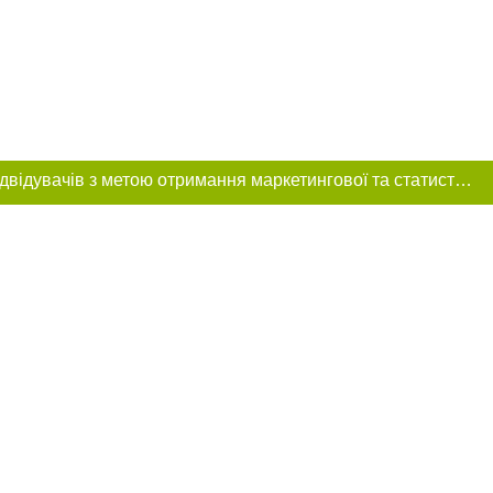
Цей сайт використовує «cookies». Також веб-сайт використовує інтернет-сервіс для збору технічних даних стосовно відвідувачів з метою отримання маркетингової та статистичної інформації. Умови обробки даних відвідувачів сайту див.