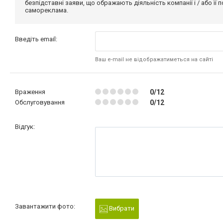
безпідставні заяви, що ображають діяльність компанії і / або її
самореклама.
Введіть email:
Ваш e-mail не відображатиметься на сайті
Враження
0/12
Обслуговування
0/12
Відгук:
Завантажити фото:
Вибрати