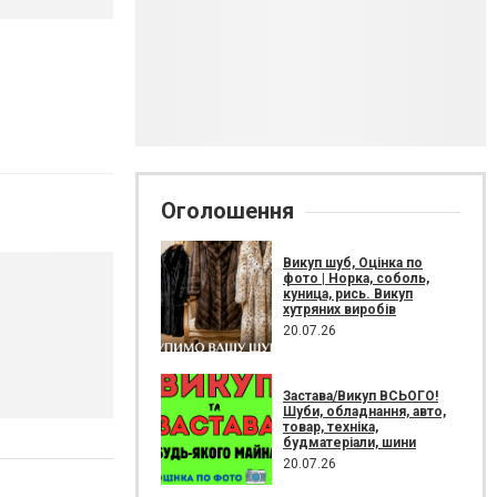
Оголошення
Викуп шуб, Оцінка по
фото | Норка, соболь,
куница, рись. Викуп
хутряних виробів
20.07.26
Застава/Викуп ВСЬОГО!
Шуби, обладнання, авто,
товар, техніка,
будматеріали, шини
20.07.26