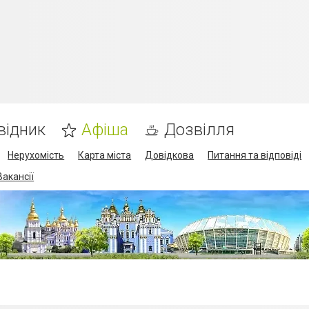
відник
Афіша
Дозвілля
Нерухомість
Карта міста
Довідкова
Питання та відповіді
Вакансії