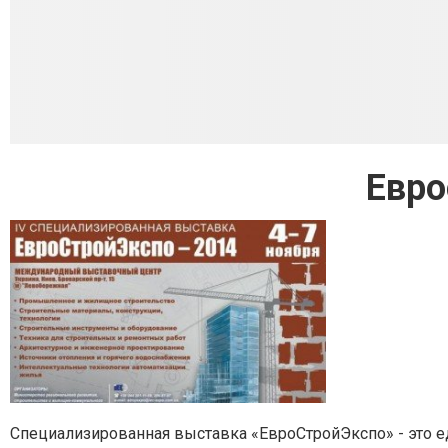
Евро
Cпециализированная выставка «ЕвроСтройЭкспо» - это е