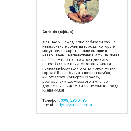
Євгенія (афіша)
Для Вас мы ежедневно собираем самые
невероятные события города, которые
могут вам подарить яркие эмоции и
незабываемые впечатления. Афиша Киева
на 44.ua — все то, что стоит увидеть,
попробовать и почувствовать. Самая
полная информация о культурной жизни
города! Все события в ночных клубах,
кинотеатрах, концертных залах,
ресторанах и др. — все это и многое
другое, вы найдете в Афише сайта города
Киева 44.ua!
Телефон:
(098) 286 94 85
E-mail:
ed@citysites.com.ua