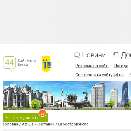
Новини
До
Реклама на сайті
Погода
Спецпроєкти сайту 44.ua
23
Наші спецпроєкти
Головна
Афіша
Виставки
Евростройэкспо