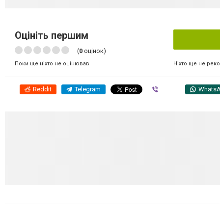
Оцініть першим
(
0
оцінок)
Ніхто ще не рек
Поки ще ніхто не оцінював
Reddit
Telegram
Viber
Whats