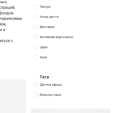
ьных
Театри
страций,
фондов.
Нічне життя
ставителями
ём,
Виставки
м и
Активний відпочинок
иться с
Цирк
Інше
Теги
Дитяча афіша
Безкоштовно