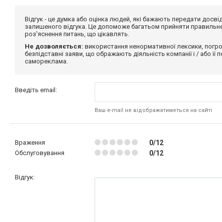
Відгук - це думка або оцінка людей, які бажають передати дос
залишеного відгука. Це допоможе багатьом прийняти правильне 
роз'яснення питань, що цікавлять.
Не дозволяється:
використання ненормативної лексики, погро
безпідставні заяви, що ображають діяльність компанії і / або її
самореклама.
Введіть email:
Ваш e-mail не відображатиметься на сайті
Враження
0/12
Обслуговування
0/12
Відгук: