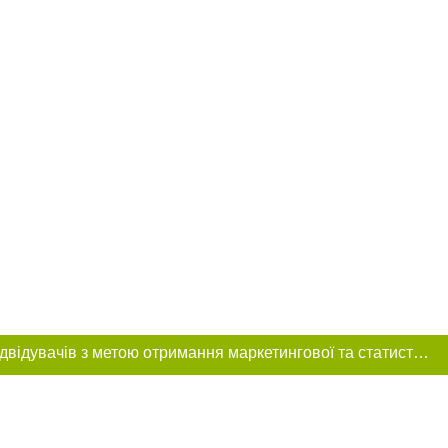
Цей сайт використовує «cookies». Також веб-сайт використовує інтернет-сервіс для збору технічних даних стосовно відвідувачів з метою отримання маркетингової та статистичної інформації. Умови обробки даних відвідувачів сайту див.