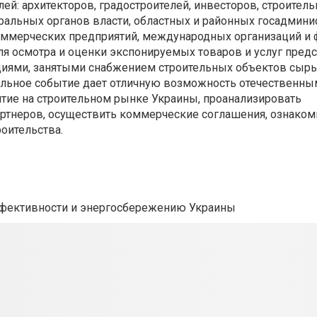
ей: архитекторов, градостроителей, инвесторов, строител
ральных органов власти, областных и районных госадмини
оммерческих предприятий, международных организаций и 
ля осмотра и оценки экспонируемых товаров и услуг пред
ациями, занятыми снабжением строительных объектов сырь
альное событие дает отличную возможность отечественны
ие на строительном рынке Украины, проанализировать
артнеров, осуществить коммерческие соглашения, ознаком
оительства.
ффективности и энергосбережению Украины