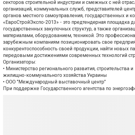
секторов строительной индустрии и смежных с ней отрасл
организаций, коммунальных служб, представителей цент
органов местного самоуправления, государственных и к
«ЕвроСтройЭкспо-2013» - это предтендерная площадка д
государственных закупочных структур, а также организ
материалами, оборудованием, техникой. Это профессион
зарубежным компаниям позиционировать свое предприят
конкурентоспособность своей продукции, найти новых п
передовыми достижениями современных технологий стр
Организаторы:
• Министерство регионального развития, строительства и
жилищно-коммунального хозяйства Украины
• ООО "Международный выставочный центр"
При поддержке Государственного агентства по энергоэ