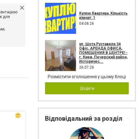
ментацією
Куплю Квартира, Кількість
ж для
кімнат: 1
04.08.26
ми;
ул. Шота Руставели 34
Офіс, АРЕНДА ОФИСА,
ПОМЕЩЕНИЯ В ЦЕНТРЕ! -
г. Киев, Печерский район,
Историчес...
26.07.26
Розмістити оголошення у цьому блоці
Додати
Відповідальний за розділ