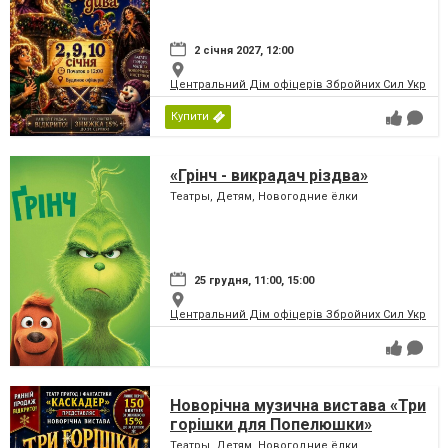
2 січня 2027, 12:00
Центральний Дім офіцерів Збройних Сил України
Купити
«Грінч - викрадач різдва»
Театры, Детям, Новогодние ёлки
25 грудня, 11:00, 15:00
Центральний Дім офіцерів Збройних Сил України
Новорічна музична вистава «Три
горішки для Попелюшки»
Театры, Детям, Новогодние ёлки