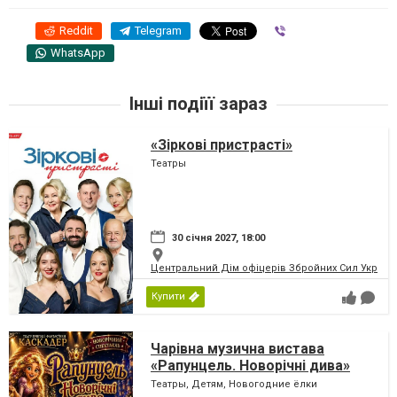
Reddit
Telegram
Viber
WhatsApp
Інші подіїї зараз
«Зіркові пристрасті»
Театры
30 січня 2027, 18:00
Центральний Дім офіцерів Збройних Сил України
Купити
Чарівна музична вистава
«Рапунцель. Новорічні дива»
Театры, Детям, Новогодние ёлки