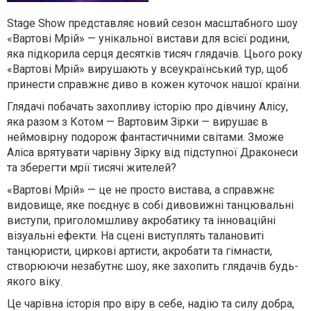
Stage Show представляє новий сезон масштабного шоу
«Вартові Мрій» — унікальної вистави для всієї родини,
яка підкорила серця десятків тисяч глядачів. Цього року
«Вартові Мрій» вирушають у всеукраїнський тур, щоб
принести справжнє диво в кожен куточок нашої країни.
Глядачі побачать захопливу історію про дівчину Алісу,
яка разом з Котом — Вартовим Зірки — вирушає в
неймовірну подорож фантастичними світами. Зможе
Аліса врятувати чарівну Зірку від підступної Драконеси
та зберегти мрії тисячі жителей?
«Вартові Мрій» — це не просто вистава, а справжнє
видовище, яке поєднує в собі дивовижні танцювальні
виступи, приголомшливу акробатику та інноваційні
візуальні ефекти. На сцені виступлять талановиті
танцюристи, циркові артисти, акробати та гімнасти,
створюючи незабутнє шоу, яке захопить глядачів будь-
якого віку.
Це чарівна історія про віру в себе, надію та силу добра,