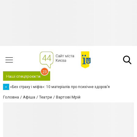
23
Наші спецпроєкти
«
«Без страху і міфів»: 10 матеріалів про психічне здоров’я
Головна
Афіша
Театри
Вартові Мрій