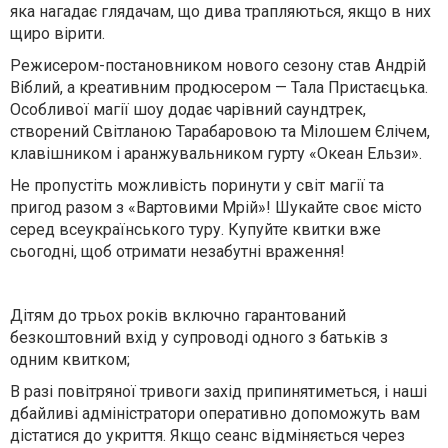
яка нагадає глядачам, що дива трапляються, якщо в них
щиро вірити.
Режисером-постановником нового сезону став Андрій
Віблий, а креативним продюсером — Тала Пристаєцька.
Особливої магії шоу додає чарівний саундтрек,
створений Світланою Тарабаровою та Мілошем Єлічем,
клавішником і аранжувальником гурту «Океан Ельзи».
Не пропустіть можливість поринути у світ магії та
пригод разом з «Вартовими Мрій»! Шукайте своє місто
серед всеукраїнського туру. Купуйте квитки вже
сьогодні, щоб отримати незабутні враження!
Дітям до трьох років включно гарантований
безкоштовний вхід у супроводі одного з батьків з
одним квитком;
В разі повітряної тривоги захід припинятиметься, і наші
дбайливі адміністратори оперативно допоможуть вам
дістатися до укриття. Якщо сеанс відміняється через