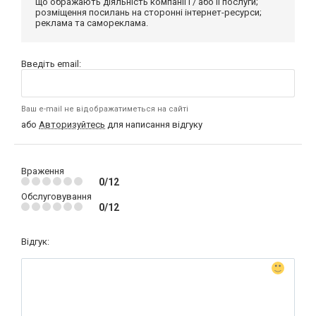
що ображають діяльність компанії і / або її послуги;
розміщення посилань на сторонні інтернет-ресурси;
реклама та самореклама.
Введіть email:
Ваш e-mail не відображатиметься на сайті
або
Авторизуйтесь
для написання відгуку
Враження
0/12
Обслуговування
0/12
Відгук: