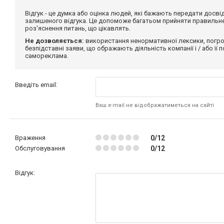
Відгук - це думка або оцінка людей, які бажають передати дос
залишеного відгука. Це допоможе багатьом прийняти правильне 
роз'яснення питань, що цікавлять.
Не дозволяється:
використання ненормативної лексики, погро
безпідставні заяви, що ображають діяльність компанії і / або її
самореклама.
Введіть email:
Ваш e-mail не відображатиметься на сайті
Враження
0/12
Обслуговування
0/12
Відгук: