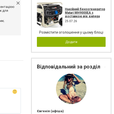
ментацією
Надійний бензогенератор
ж для
Matari MH9000EA з
доставкою від дилера
ми;
25.07.26
Розмістити оголошення у цьому блоці
Додати
Відповідальний за розділ
Євгенія (афіша)