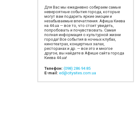
Для Вас мы ежедневно собираем самые
невероятные события города, которые
могут вам подарить яркие эмоции и
незабываемые впечатления. Афиша Киева
на 44.ua — все то, что стоит увидеть,
попробовать и почувствовать. Самая
полная информация о культурной жизни
города! Все события в ночных клубах,
кинотеатрах, концертных залах,
ресторанах и др. — все это и многое
другое, вы найдете в Афише сайта города
Киева 44.ua!
Телефон:
(098) 286 94 85
E-mail:
ed@citysites.com.ua