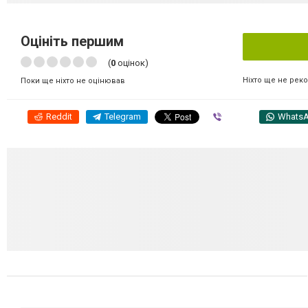
Оцініть першим
(
0
оцінок)
Ніхто ще не рек
Поки ще ніхто не оцінював
Reddit
Telegram
Viber
Whats