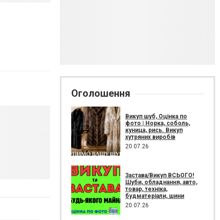
Оголошення
Викуп шуб, Оцінка по
фото | Норка, соболь,
куница, рись. Викуп
хутряних виробів
20.07.26
Застава/Викуп ВСЬОГО!
Шуби, обладнання, авто,
товар, техніка,
будматеріали, шини
20.07.26