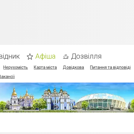
відник
Афіша
Дозвілля
Нерухомість
Карта міста
Довідкова
Питання та відповіді
Вакансії