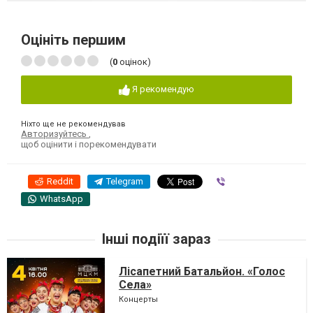
Оцініть першим
(
0
оцінок)
Я рекомендую
Ніхто ще не рекомендував
Авторизуйтесь
,
щоб оцінити і порекомендувати
Reddit
Telegram
Viber
WhatsApp
Інші подіїї зараз
Лісапетний Батальйон. «Голос
Села»
Концерты