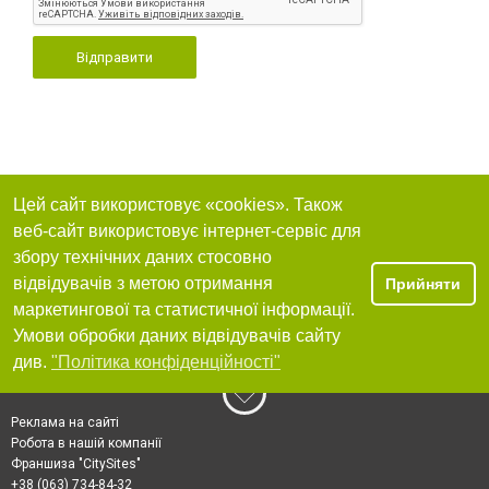
Відправити
Цей сайт використовує «cookies». Також
веб-сайт використовує інтернет-сервіс для
збору технічних даних стосовно
відвідувачів з метою отримання
Прийняти
маркетингової та статистичної інформації.
Умови обробки даних відвідувачів сайту
див.
"Політика конфіденційності"
Реклама на сайті
Робота в нашій компанії
Франшиза "CitySites"
+38 (063) 734-84-32