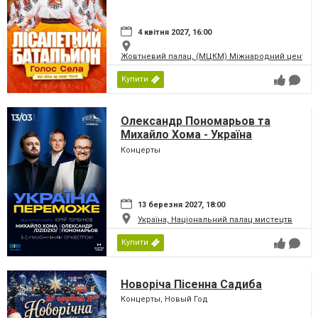
4 квітня 2027, 16:00
Жовтневий палац, (МЦКМ) Міжнародний центр кул
Купити
Олександр Пономарьов та
Михайло Хома - Україна
Переможе!
Концерты
13 березня 2027, 18:00
Україна, Національний палац мистецтв
Купити
Новоріча Пісенна Садиба
Концерты, Новый Год