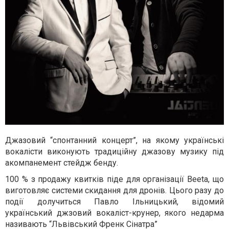
Джазовий “спонтанний концерт”, на якому українські
вокалісти виконують традиційну джазову музику під
акомпанемент стейдж бенду.
100 % з продажу квитків піде для організації Beeta, що
виготовляє системи скидання для дронів. Цього разу до
події долучиться Павло Ільницький, відомий
український джзовий вокаліст-крунер, якого недарма
називають “Львівський Френк Сінатра”