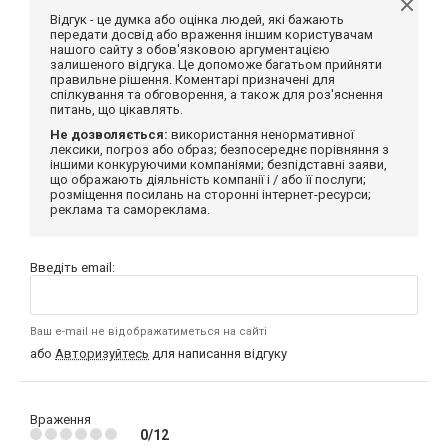
Відгук - це думка або оцінка людей, які бажають
передати досвід або враження іншим користувачам
нашого сайту з обов'язковою аргументацією
залишеного відгука. Це допоможе багатьом прийняти
правильне рішення. Коментарі призначені для
спілкування та обговорення, а також для роз'яснення
питань, що цікавлять.
Не дозволяється:
використання ненормативної
лексики, погроз або образ; безпосереднє порівняння з
іншими конкуруючими компаніями; безпідставні заяви,
що ображають діяльність компанії і / або її послуги;
розміщення посилань на сторонні інтернет-ресурси;
реклама та самореклама.
Введіть email:
Ваш e-mail не відображатиметься на сайті
або
Авторизуйтесь
для написання відгуку
Враження
0/12