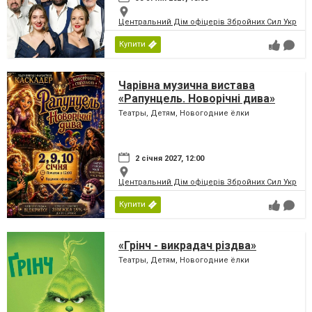
Центральний Дім офіцерів Збройних Сил України
Купити
Чарівна музична вистава
«Рапунцель. Новорічні дива»
Театры, Детям, Новогодние ёлки
2 січня 2027, 12:00
Центральний Дім офіцерів Збройних Сил України
Купити
«Грінч - викрадач різдва»
Театры, Детям, Новогодние ёлки