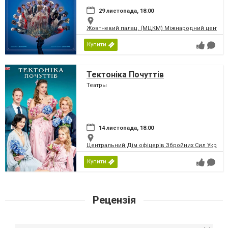
29 листопада, 18:00
Жовтневий палац, (МЦКМ) Міжнародний центр кул
Купити
Тектоніка Почуттів
Театры
14 листопада, 18:00
Центральний Дім офіцерів Збройних Сил України
Купити
Рецензія