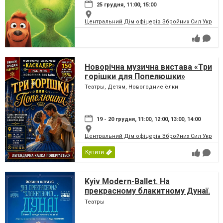
25 грудня, 11:00, 15:00
Центральний Дім офіцерів Збройних Сил України
Новорічна музична вистава «Три
горішки для Попелюшки»
Театры, Детям, Новогодние ёлки
19 - 20 грудня, 11:00, 12:00, 13:00, 14:00
Центральний Дім офіцерів Збройних Сил України
Купити
Kyiv Modern-Ballet. На
прекрасному блакитному Дунаї.
Раду Поклітару
Театры