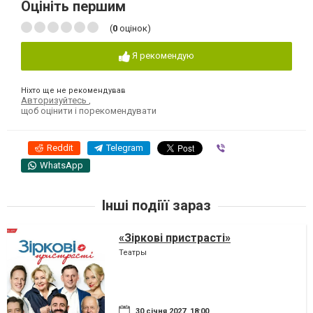
Оцініть першим
(
0
оцінок)
Я рекомендую
Ніхто ще не рекомендував
Авторизуйтесь
,
щоб оцінити і порекомендувати
Reddit
Telegram
Viber
WhatsApp
Інші подіїї зараз
«Зіркові пристрасті»
Театры
30 січня 2027, 18:00