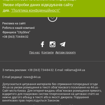
Умови обробки даних відвідувачів сайту
див.
"Політика конфіденційності"
Реклама на сайті
Робота в нашій компанії
Франшиза "CitySites"
+38 (063) 734-84-32
Про нас
Контакти
Автори проєкту
З питань реклами: +38 (063) 734-84-32. E-mail:
reklama@44.ua
E-mail редакції:
news@44.ua
Допускається цитування матеріалів без отримання попередньої згоди
44.ua за умови розміщення в тексті обов'язкового посилання на 44.ua -
Сайт міста Києва. Для інтернет-видань обов'язкове розміщення прямого,
відкритого для пошукових систем гіперпосилання на цитовані статті не
нижче другого абзацу в тексті або в якості джерела. Порушення
виняткових прав переслідується Законом.