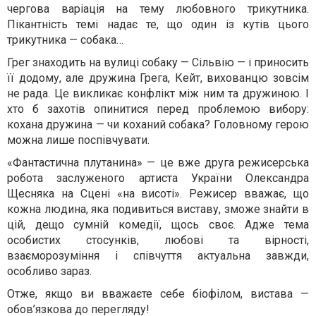
чергова варіація на тему любовного трикутника.
Пікантність темі надає те, що один із кутів цього
трикутника — собака…
Грег знаходить на вулиці собаку — Сільвію — і приносить
її додому, але дружина Грега, Кейт, вихованцю зовсім
не рада. Це викликає конфлікт між ним та дружиною. І
хто б захотів опинитися перед проблемою вибору:
кохана дружина — чи коханий собака? Головному герою
можна лише поспівчувати.
«Фантастична плутанина» — це вже друга режисерська
робота заслуженого артиста України Олександра
Щесняка на Сцені «на висоті». Режисер вважає, що
кожна людина, яка подивиться виставу, зможе знайти в
цій, дещо сумній комедії, щось своє. Адже тема
особистих стосунків, любові та вірності,
взаєморозуміння і співчуття актуальна завжди,
особливо зараз.
Отже, якщо ви вважаєте себе біофілом, вистава —
обов’язкова до перегляду!