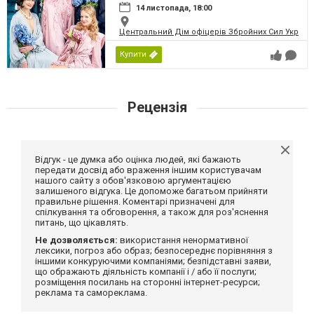
14 листопада, 18:00
Центральний Дім офіцерів Збройних Сил України
Купити
Рецензія
Відгук - це думка або оцінка людей, які бажають
передати досвід або враження іншим користувачам
нашого сайту з обов'язковою аргументацією
залишеного відгука. Це допоможе багатьом прийняти
правильне рішення. Коментарі призначені для
спілкування та обговорення, а також для роз'яснення
питань, що цікавлять.
Не дозволяється:
використання ненормативної
лексики, погроз або образ; безпосереднє порівняння з
іншими конкуруючими компаніями; безпідставні заяви,
що ображають діяльність компанії і / або її послуги;
розміщення посилань на сторонні інтернет-ресурси;
реклама та самореклама.