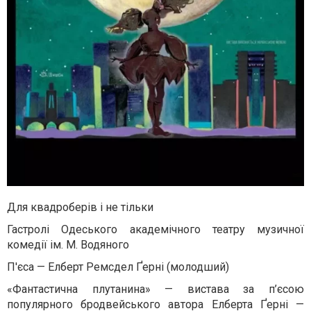
Для квадроберів і не тільки
Гастролі Одеського академічного театру музичної
комедії ім. М. Водяного
П'єса — Елберт Ремсдел Ґерні (молодший)
«Фантастична плутанина» — вистава за п’єсою
популярного бродвейського автора Елберта Ґерні —