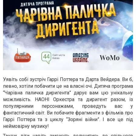
Уявіть собі зустріч Гаррі Поттера та Дарта Вейдера. Ви б,
певно, хотіли побачити це на власні очі. Дитяча програма
“Чарівна паличка диригента” дарує вам цю унікальну
можливість. НАОНІ Оркестра та диригент разом, із
популярними персонажами, проведуть вас у
фантастичний світ. Ви побачите фрагменти з фільмів про
Гаррі Поттера та з циклу “Зоряні війни”. І все це під
неймовірну музику!
Також діти навіть зможуть долучитись до спільного