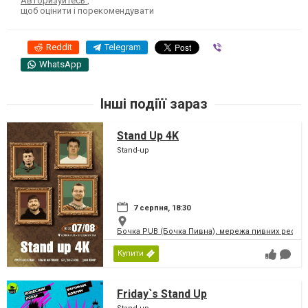
Авторизуйтесь
,
щоб оцінити і порекомендувати
Reddit
Telegram
Viber
WhatsApp
Інші подіїї зараз
Stand Up 4K
Stand-up
7 серпня, 18:30
Бочка PUB (Бочка Пивна), мережа пивних рестор
Купити
Friday`s Stand Up