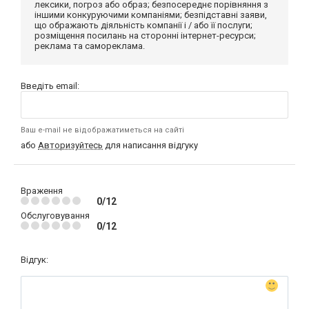
лексики, погроз або образ; безпосереднє порівняння з
іншими конкуруючими компаніями; безпідставні заяви,
що ображають діяльність компанії і / або її послуги;
розміщення посилань на сторонні інтернет-ресурси;
реклама та самореклама.
Введіть email:
Ваш e-mail не відображатиметься на сайті
або
Авторизуйтесь
для написання відгуку
Враження
0/12
Обслуговування
0/12
Відгук: