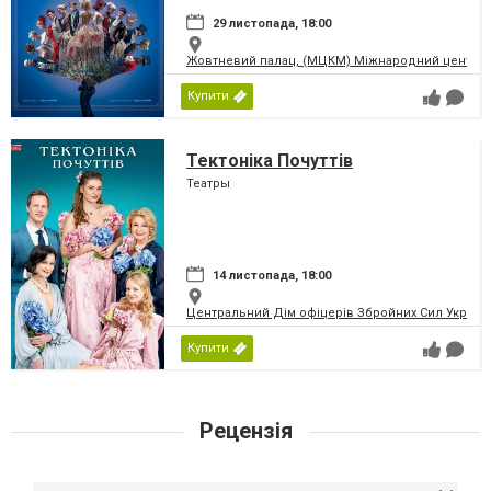
29 листопада, 18:00
Жовтневий палац, (МЦКМ) Міжнародний центр кул
Купити
Тектоніка Почуттів
Театры
14 листопада, 18:00
Центральний Дім офіцерів Збройних Сил України
Купити
Рецензія