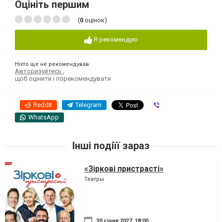
Оцініть першим
(
0
оцінок)
Я рекомендую
Ніхто ще не рекомендував
Авторизуйтесь
,
щоб оцінити і порекомендувати
Reddit
Telegram
Viber
WhatsApp
Інші подіїї зараз
«Зіркові пристрасті»
Театры
30 січня 2027, 18:00