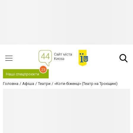
23
Наші спецпроєкти
Головна
Афіша
Театри
«Коти-біженці» (Театр на Троєщині)