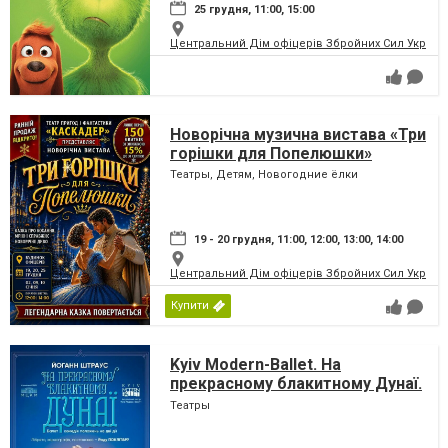
25 грудня, 11:00, 15:00
Центральний Дім офіцерів Збройних Сил України
Новорічна музична вистава «Три
горішки для Попелюшки»
Театры, Детям, Новогодние ёлки
19 - 20 грудня, 11:00, 12:00, 13:00, 14:00
Центральний Дім офіцерів Збройних Сил України
Купити
Kyiv Modern-Ballet. На
прекрасному блакитному Дунаї.
Раду Поклітару
Театры