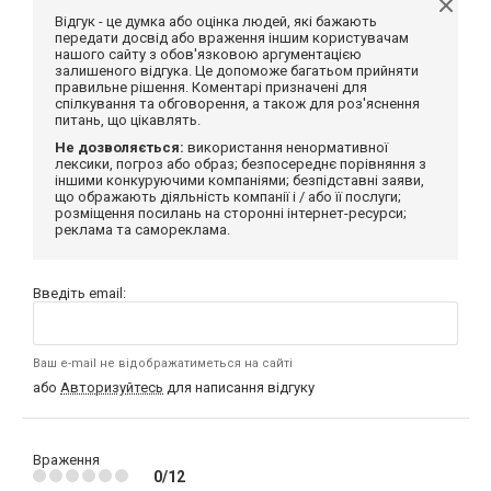
Відгук - це думка або оцінка людей, які бажають
передати досвід або враження іншим користувачам
нашого сайту з обов'язковою аргументацією
залишеного відгука. Це допоможе багатьом прийняти
правильне рішення. Коментарі призначені для
спілкування та обговорення, а також для роз'яснення
питань, що цікавлять.
Не дозволяється:
використання ненормативної
лексики, погроз або образ; безпосереднє порівняння з
іншими конкуруючими компаніями; безпідставні заяви,
що ображають діяльність компанії і / або її послуги;
розміщення посилань на сторонні інтернет-ресурси;
реклама та самореклама.
Введіть email:
Ваш e-mail не відображатиметься на сайті
або
Авторизуйтесь
для написання відгуку
Враження
0/12